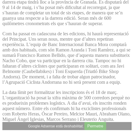
darrera etapa tindrà lloc a la província de Granada. Es disputarà del
9 al 14 de maig, i s’ha posat més dificultat al recorregut, ja que
s’hauran de completar un total de sis etapes, de manera que se’n
guanya una respecte a la darrera edició. Seran més de 600
quilòmetres cronometrats els que s’hauran de superar.
Com ha passat en cadascuna de les edicions, hi haurà representació
del Principat. Uns seran nous, mentre que d’altres repetiran
experiència. L’equip de Banc Internacional Banca Mora comptarà
amb dos habituals, com són Ramon Aranda i Toni Ramírez, a qui se
sumarà Francisco Ramon Bellido, que d’aquesta manera substitueix
Nacho Cobo, que va participar en la darrera cita. Tampoc no hi
faltaran d’altres ciclistes que participaran en solitari, com ara Javi
Belmonte (Caubellabikes) i Toni Esquerda (Triatló Bike Shop
Andorra). De moment, i a falta de trobar algun patrocinador,
l’Agrupació Ciclista Andorrana no hi serà present com a equip.
La data límit per formalitzar les inscripcions és el 18 de març.
L’organització ha posat la xifra màxima de 500 corredors perquè no
es produeixin problemes logístics. A dia d’avui, els inscrits ronden
aquest número. Entre els confirmats hi ha exciclistes professionals
com Roberto Heras, Óscar Pereiro, Melcior Mauri, Abraham Olano,
Miguel Ángel Iglesias, Marcos Serrano i Eleuterio Anguita.
Permetre
Google Adsense està deshabilitat.