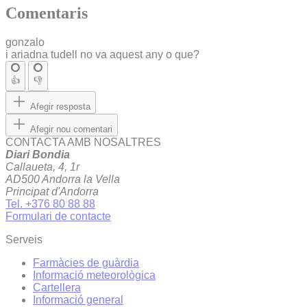
Comentaris
gonzalo
i ariadna tudell no va aquest any o que?
👍
👎
Afegir resposta
Afegir nou comentari
CONTACTA AMB NOSALTRES
Diari Bondia
Callaueta, 4, 1r
AD500 Andorra la Vella
Principat d'Andorra
Tel. +376 80 88 88
Formulari de contacte
Serveis
Farmàcies de guàrdia
Informació meteorològica
Cartellera
Informació general