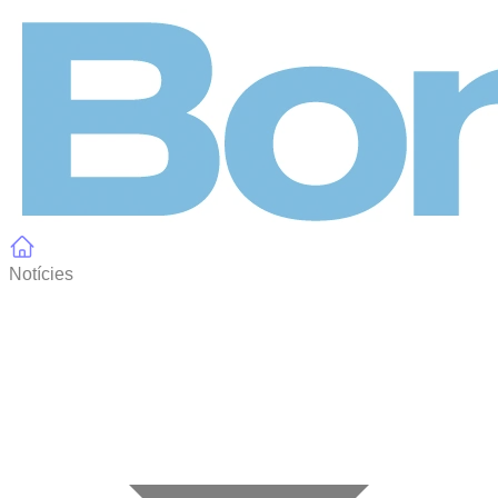
Panell de gestió de galetes
Notícies