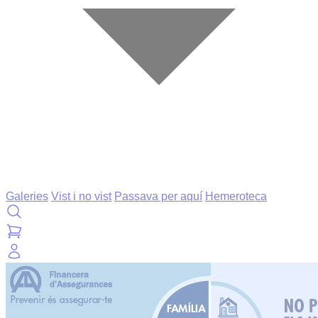
Galeries
Vist i no vist
Passava per aquí
Hemeroteca