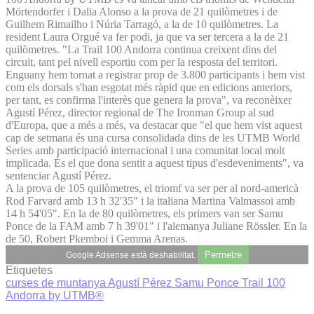
Mörtendorfer i Dalia Alonso a la prova de 21 quilòmetres i de
Guilhem Rimailho i Núria Tarragó, a la de 10 quilòmetres. La
resident Laura Orgué va fer podi, ja que va ser tercera a la de 21
quilòmetres. "La Trail 100 Andorra continua creixent dins del
circuit, tant pel nivell esportiu com per la resposta del territori.
Enguany hem tornat a registrar prop de 3.800 participants i hem vist
com els dorsals s'han esgotat més ràpid que en edicions anteriors,
per tant, es confirma l'interès que genera la prova", va reconèixer
Agustí Pérez, director regional de The Ironman Group al sud
d'Europa, que a més a més, va destacar que "el que hem vist aquest
cap de setmana és una cursa consolidada dins de les UTMB World
Series amb participació internacional i una comunitat local molt
implicada. És el que dona sentit a aquest tipus d'esdeveniments", va
sentenciar Agustí Pérez.
A la prova de 105 quilòmetres, el triomf va ser per al nord-americà
Rod Farvard amb 13 h 32'35" i la italiana Martina Valmassoi amb
14 h 54'05". En la de 80 quilòmetres, els primers van ser Samu
Ponce de la FAM amb 7 h 39'01" i l'alemanya Juliane Rössler. En la
de 50, Robert Pkemboi i Gemma Arenas.
Permetre
Google Adsense està deshabilitat.
Etiquetes
curses de muntanya
Agustí Pérez
Samu Ponce
Trail 100
Andorra by UTMB®