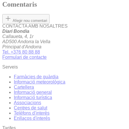
Comentaris
Afegir nou comentari
CONTACTA AMB NOSALTRES
Diari Bondia
Callaueta, 4, 1r
AD500 Andorra la Vella
Principat d'Andorra
Tel. +376 80 88 88
Formulari de contacte
Serveis
Farmàcies de guàrdia
Informació meteorològica
Cartellera
Informació general
Informació turística
Associacions
Centres de salut
Telèfons d'interès
Enllaços d'interés
Tarifes