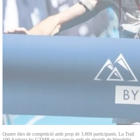
Quatre dies de competició amb prop de 3.800 participants. La Trail
100 Andorra by UTMB es va tancar amb els triomfs de Wendelin