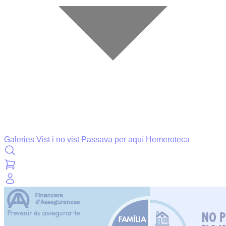
Galeries
Vist i no vist
Passava per aquí
Hemeroteca