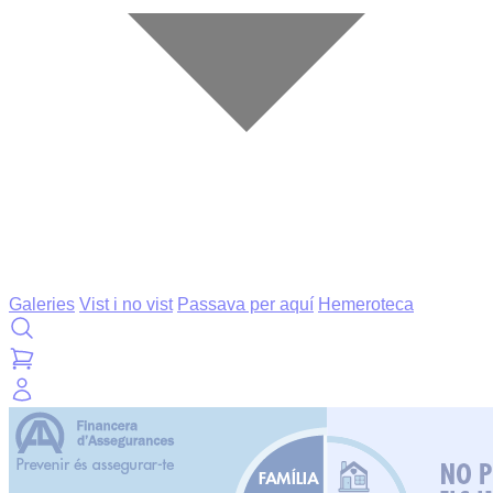
Galeries
Vist i no vist
Passava per aquí
Hemeroteca