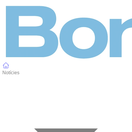
Panell de gestió de galetes
Notícies