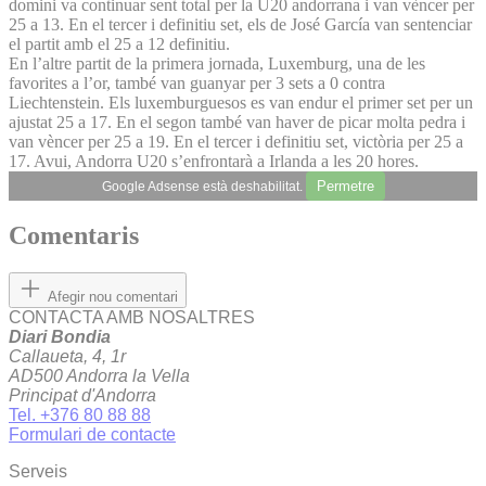
domini va continuar sent total per la U20 andorrana i van vèncer per
25 a 13. En el tercer i definitiu set, els de José García van sentenciar
el partit amb el 25 a 12 definitiu.
En l’altre partit de la primera jornada, Luxemburg, una de les
favorites a l’or, també van guanyar per 3 sets a 0 contra
Liechtenstein. Els luxemburguesos es van endur el primer set per un
ajustat 25 a 17. En el segon també van haver de picar molta pedra i
van vèncer per 25 a 19. En el tercer i definitiu set, victòria per 25 a
17. Avui, Andorra U20 s’enfrontarà a Irlanda a les 20 hores.
Permetre
Google Adsense està deshabilitat.
Comentaris
Afegir nou comentari
CONTACTA AMB NOSALTRES
Diari Bondia
Callaueta, 4, 1r
AD500 Andorra la Vella
Principat d'Andorra
Tel. +376 80 88 88
Formulari de contacte
Serveis