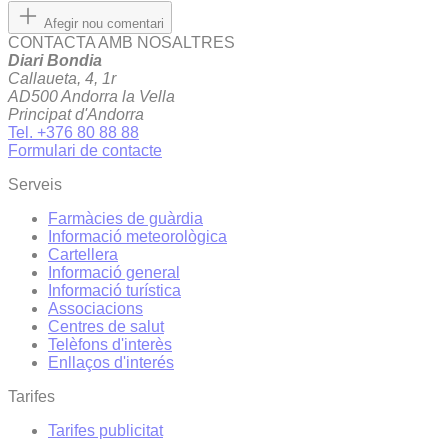
Afegir nou comentari
CONTACTA AMB NOSALTRES
Diari Bondia
Callaueta, 4, 1r
AD500 Andorra la Vella
Principat d'Andorra
Tel. +376 80 88 88
Formulari de contacte
Serveis
Farmàcies de guàrdia
Informació meteorològica
Cartellera
Informació general
Informació turística
Associacions
Centres de salut
Telèfons d'interès
Enllaços d'interés
Tarifes
Tarifes publicitat