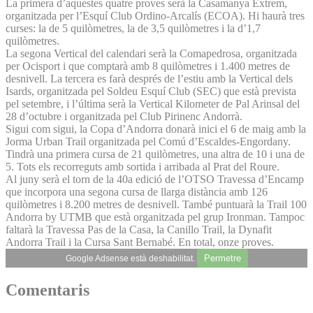
La primera d’aquestes quatre proves serà la Casamanya Extrem,
organitzada per l’Esquí Club Ordino-Arcalís (ECOA). Hi haurà tres
curses: la de 5 quilòmetres, la de 3,5 quilòmetres i la d’1,7
quilòmetres.
La segona Vertical del calendari serà la Comapedrosa, organitzada
per Ocisport i que comptarà amb 8 quilòmetres i 1.400 metres de
desnivell. La tercera es farà després de l’estiu amb la Vertical dels
Isards, organitzada pel Soldeu Esquí Club (SEC) que està prevista
pel setembre, i l’última serà la Vertical Kilometer de Pal Arinsal del
28 d’octubre i organitzada pel Club Pirinenc Andorrà.
Sigui com sigui, la Copa d’Andorra donarà inici el 6 de maig amb la
Jorma Urban Trail organitzada pel Comú d’Escaldes-Engordany.
Tindrà una primera cursa de 21 quilòmetres, una altra de 10 i una de
5. Tots els recorreguts amb sortida i arribada al Prat del Roure.
Al juny serà el torn de la 40a edició de l’OTSO Travessa d’Encamp
que incorpora una segona cursa de llarga distància amb 126
quilòmetres i 8.200 metres de desnivell. També puntuarà la Trail 100
Andorra by UTMB que està organitzada pel grup Ironman. Tampoc
faltarà la Travessa Pas de la Casa, la Canillo Trail, la Dynafit
Andorra Trail i la Cursa Sant Bernabé. En total, onze proves.
Permetre
Google Adsense està deshabilitat.
Comentaris