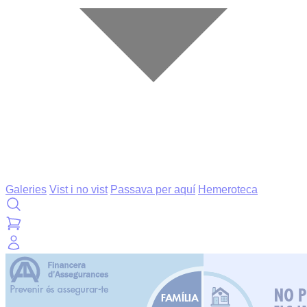
Galeries
Vist i no vist
Passava per aquí
Hemeroteca