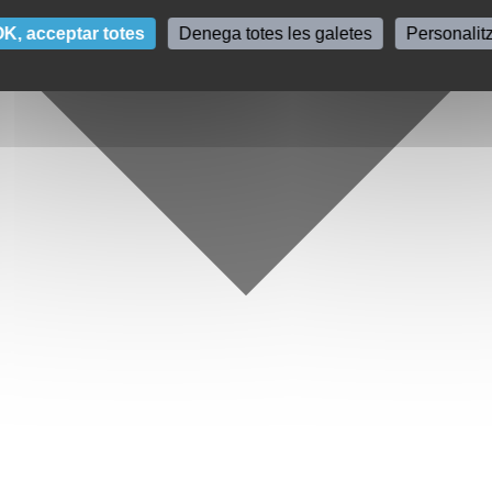
K, acceptar totes
Denega totes les galetes
Personalit