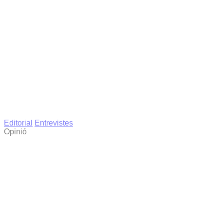
Editorial
Entrevistes
Opinió