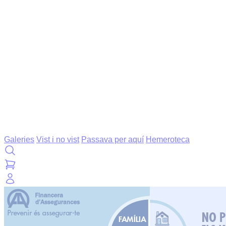
Galeries
Vist i no vist
Passava per aquí
Hemeroteca