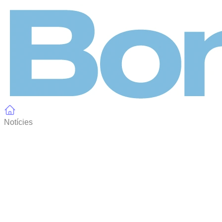
Panell de gestió de galetes
Notícies