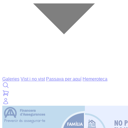
Galeries
Vist i no vist
Passava per aquí
Hemeroteca