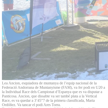
Lea Ancion, esquiadora de muntanya de l’equip nacional de la
Federació Andorrana de Muntanyisme (FAM), va fer podi en U20 a
la Individual Race dels Campionat d’Espanya que es va disputar a
Panticosa. Ancion, que dissabte va ser també plata a la Vertical
Race, es va quedar a 3’45”7 de la primera classificada, Maria
Ordóñez. Va tancar el podi Ares Torra.