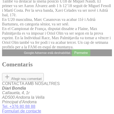
També va destacar la sisena posició U18 de Miquel Naudi. El
primer va ser Aaron Álvarez amb 1 h 12’18 seguit de Miguel Fenoll
i Martí Costa. Per la seva banda, Xavi Celades va ser novè i Adrià
Isal, 17è.
En U20 masculina, Marc Casanovas va acabar 11è i Adrià
Bartumeu, en categoria sènior, va ser setè.
En el Campionat de França, disputat dissabte a Flaine, Max
Palmitjavila es va imposar i Oriol Olm va ser segon en la prova
esprint. En la Individual Race, Max Palmitjavila va tornar a vèncer i
Oriol Olm també va fer podi i va acabar tercer. Un cap de setmana
profitós per a la FAM en esquí de muntanya.
Permetre
Google Adsense està deshabilitat.
Comentaris
Afegir nou comentari
CONTACTA AMB NOSALTRES
Diari Bondia
Callaueta, 4, 1r
AD500 Andorra la Vella
Principat d'Andorra
Tel. +376 80 88 88
Formulari de contacte