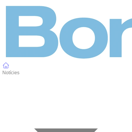
Panell de gestió de galetes
Notícies