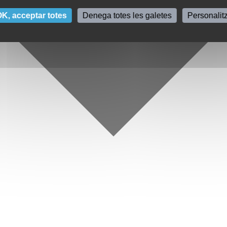
K, acceptar totes
Denega totes les galetes
Personalit