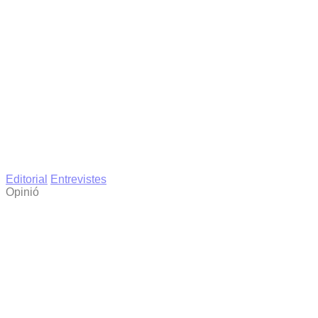
Editorial
Entrevistes
Opinió