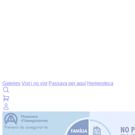
Galeries
Vist i no vist
Passava per aquí
Hemeroteca