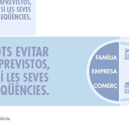
dàvia