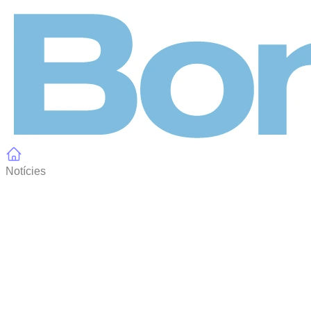
Panell de gestió de galetes
Notícies