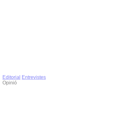
Editorial
Entrevistes
Opinió