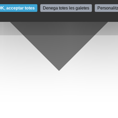
K, acceptar totes
Denega totes les galetes
Personalit