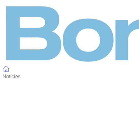
Panell de gestió de galetes
Notícies