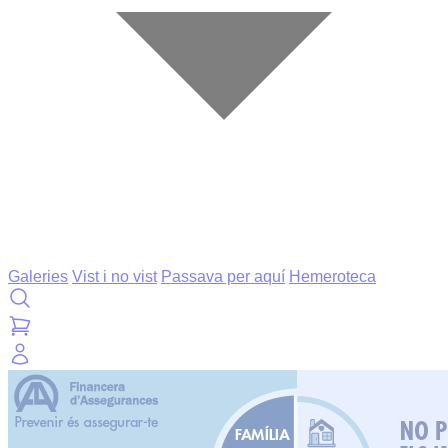
Galeries
Vist i no vist
Passava per aquí
Hemeroteca