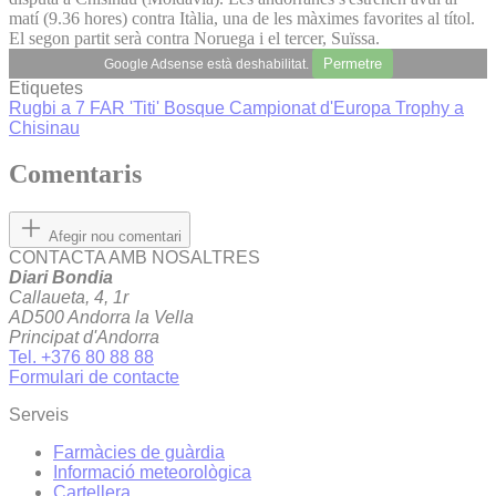
matí (9.36 hores) contra Itàlia, una de les màximes favorites al títol.
El segon partit serà contra Noruega i el tercer, Suïssa.
Permetre
Google Adsense està deshabilitat.
Etiquetes
Rugbi a 7
FAR
'Titi' Bosque
Campionat d'Europa Trophy a
Chisinau
Comentaris
Afegir nou comentari
CONTACTA AMB NOSALTRES
Diari Bondia
Callaueta, 4, 1r
AD500 Andorra la Vella
Principat d'Andorra
Tel. +376 80 88 88
Formulari de contacte
Serveis
Farmàcies de guàrdia
Informació meteorològica
Cartellera