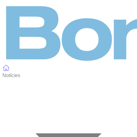
Panell de gestió de galetes
Notícies