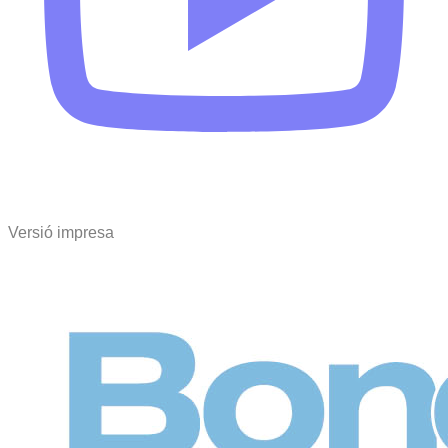
Versió impresa