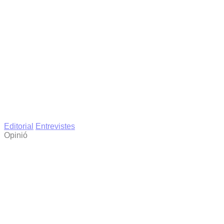
Editorial
Entrevistes
Opinió