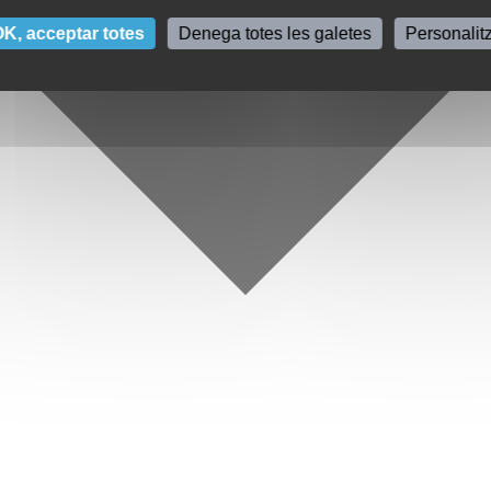
K, acceptar totes
Denega totes les galetes
Personalit