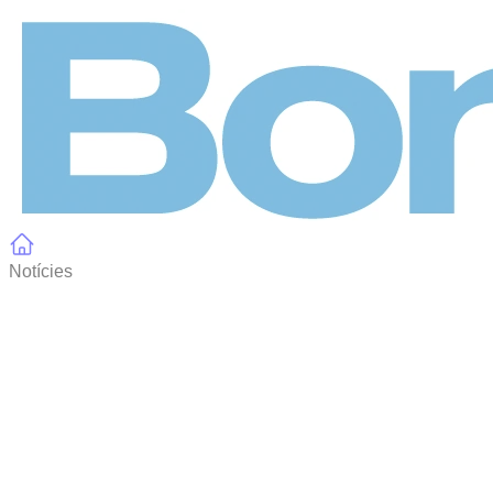
Panell de gestió de galetes
Notícies