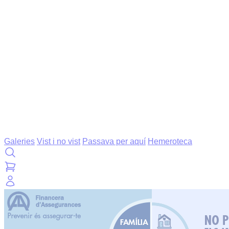
Galeries
Vist i no vist
Passava per aquí
Hemeroteca