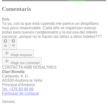
Comentaris
Bety
Ya ya, con la que está cayendo me parece un despilfarro
muy poco responsable. Cada año se organizan nuevas
pistas para nuevos campeonatos y la excusa del interés
nacional...porque no le hacen las obras a otros hoteles???
👍
👎
Afegir resposta
Afegir nou comentari
CONTACTA AMB NOSALTRES
Diari Bondia
Callaueta, 4, 1r
AD500 Andorra la Vella
Principat d'Andorra
Tel. +376 80 88 88
Formulari de contacte
Serveis