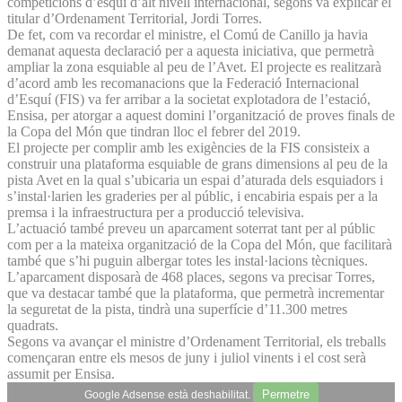
competicions d’esquí d’alt nivell internacional, segons va explicar el
titular d’Ordenament Territorial, Jordi Torres.
De fet, com va recordar el ministre, el Comú de Canillo ja havia
demanat aquesta declaració per a aquesta iniciativa, que permetrà
ampliar la zona esquiable al peu de l’Avet. El projecte es realitzarà
d’acord amb les recomanacions que la Federació Internacional
d’Esquí (FIS) va fer arribar a la societat explotadora de l’estació,
Ensisa, per atorgar a aquest domini l’organització de proves finals de
la Copa del Món que tindran lloc el febrer del 2019.
El projecte per complir amb les exigències de la FIS consisteix a
construir una plataforma esquiable de grans dimensions al peu de la
pista Avet en la qual s’ubicaria un espai d’aturada dels esquiadors i
s’instal·larien les graderies per al públic, i encabiria espais per a la
premsa i la infraestructura per a producció televisiva.
L’actuació també preveu un aparcament soterrat tant per al públic
com per a la mateixa organització de la Copa del Món, que facilitarà
també que s’hi puguin albergar totes les instal·lacions tècniques.
L’aparcament disposarà de 468 places, segons va precisar Torres,
que va destacar també que la plataforma, que permetrà incrementar
la seguretat de la pista, tindrà una superfície d’11.300 metres
quadrats.
Segons va avançar el ministre d’Ordenament Territorial, els treballs
començaran entre els mesos de juny i juliol vinents i el cost serà
assumit per Ensisa.
Permetre
Google Adsense està deshabilitat.