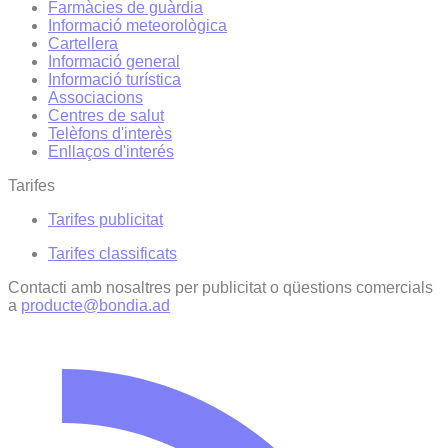
Farmàcies de guàrdia
Informació meteorològica
Cartellera
Informació general
Informació turística
Associacions
Centres de salut
Telèfons d'interès
Enllaços d'interés
Tarifes
Tarifes publicitat
Tarifes classificats
Contacti amb nosaltres per publicitat o qüestions comercials
a
producte@bondia.ad