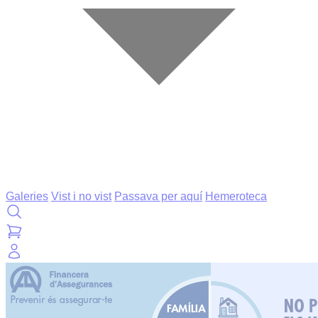
Galeries
Vist i no vist
Passava per aquí
Hemeroteca