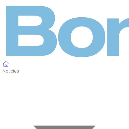
Panell de gestió de galetes
Notícies