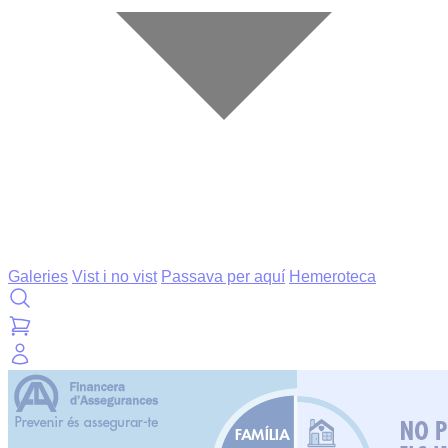
Galeries
Vist i no vist
Passava per aquí
Hemeroteca