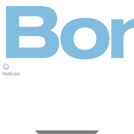
Panell de gestió de galetes
Notícies