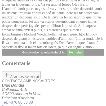
A aquesta situació es va arribar perquè Òscar de la Riva va signar
taules en la desena ronda. Va ser amb el feroès Oleg Berg.
L’andorrà, amb peces negres, el va voler sorprendre de sortida amb
un sistema irregular contra el peó de dama, però les blanques van
realitzar un esquema sòlid. De la Riva va fer un sacrifici que no va
poder compensar, fet que va acabar desembocant en unes taules
després de repetir jugades per equilibrar la posició. Amb aquest
empat se situa amb 8 punts, els mateixos que sumen el
luxemburguès Mi­chael Wiedenkeller i el monegasc Igor Efimov
després de guanyar les seves partides d’ahir. En l’última ronda De la
Riva s’enfronta amb el luxemburguès Fred Berend, que té també
opcions al títol si fallen tots els líders, ja que els segueix amb 7,5.
Permetre
Google Adsense està deshabilitat.
Comentaris
Afegir nou comentari
CONTACTA AMB NOSALTRES
Diari Bondia
Callaueta, 4, 1r
AD500 Andorra la Vella
Principat d'Andorra
Tel. +376 80 88 88