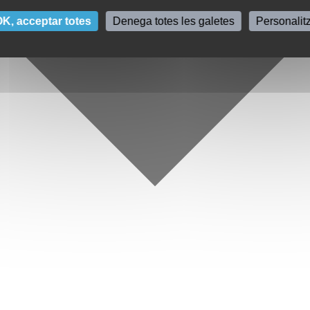
K, acceptar totes
Denega totes les galetes
Personalit