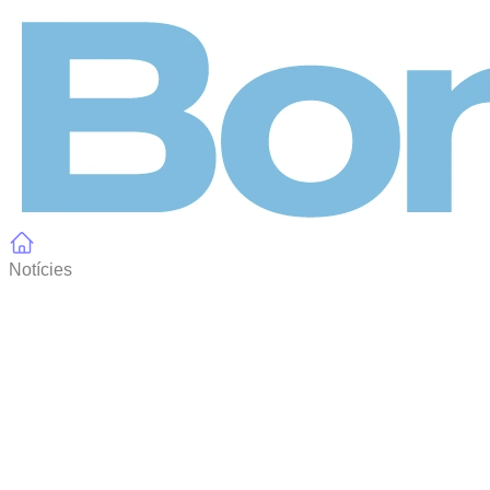
Panell de gestió de galetes
Notícies