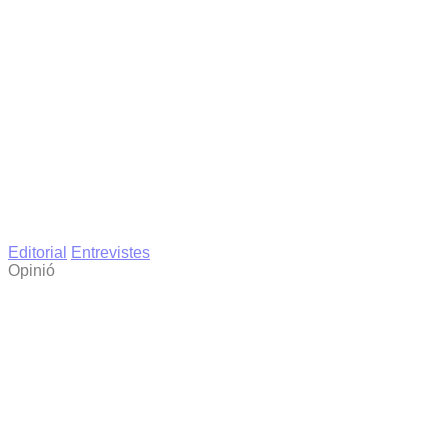
Editorial
Entrevistes
Opinió