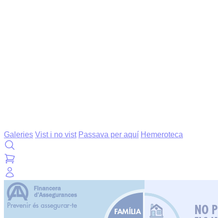
Galeries
Vist i no vist
Passava per aquí
Hemeroteca