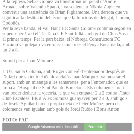
A la represa, Sebas Gómez va transformar un penal d’André
Armada sobre Valentín Spano, i va sentenciar Nikola Zugic en
convertir una assistència de Brian Figliamonte. Una derrota que va
significar la destitució del tècnic que fa funcions de delegat, Llorenç
Codoñés.
Per la seva banda, el Vall Banc FC Santa Coloma continua segon en
superar per 1 a 0 el Tic Tapa UE Sant Julià, amb gol de Chus Sosa
al primer temps. Per la part baixa, el Nóbrega Constructora FC
Encamp va golejar i va enfonsar molt més el Penya Encarnada, amb
un 2 a 8.
Suport per a Juan Márquez
L’UE Santa Coloma, amb Roger Culleré d’entrenador després de
l’infart que va tenir el tècnic andalús Juan Márquez, va mostrar el
suport, amb un missatge a les samarretes, per a l’entrenador, que es
troba a l’Hospital de Sant Pau de Barcelona. Els colomencs no li
van poder dedicar la victòria, ja que van empatar 2 a 2 contra l’Inter
Club Escaldes. Els d’Álex Somoza guanyaven per 2 a 0, amb gols
de Josele Aguilar i un en pròpia meta de Peter Muñoz, però els
colomencs van igualar, amb gols de Jordi Rubio i Boris Antón.
FOTO: FAF
Permetre
Google Adsense està deshabilitat.