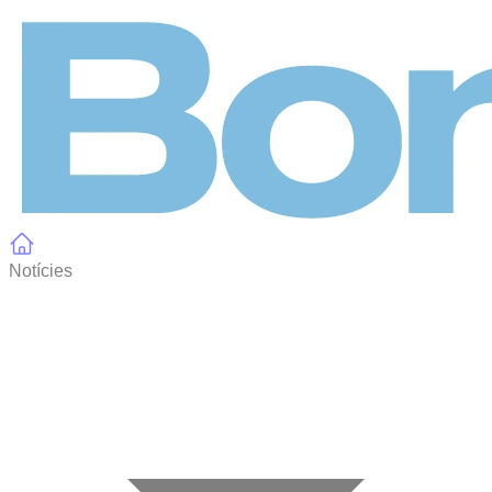
Panell de gestió de galetes
Notícies