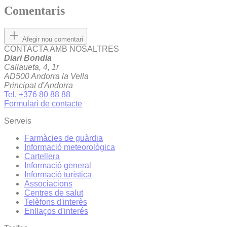
Comentaris
Afegir nou comentari
CONTACTA AMB NOSALTRES
Diari Bondia
Callaueta, 4, 1r
AD500 Andorra la Vella
Principat d'Andorra
Tel. +376 80 88 88
Formulari de contacte
Serveis
Farmàcies de guàrdia
Informació meteorològica
Cartellera
Informació general
Informació turística
Associacions
Centres de salut
Telèfons d'interès
Enllaços d'interés