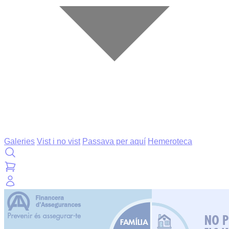
Galeries
Vist i no vist
Passava per aquí
Hemeroteca