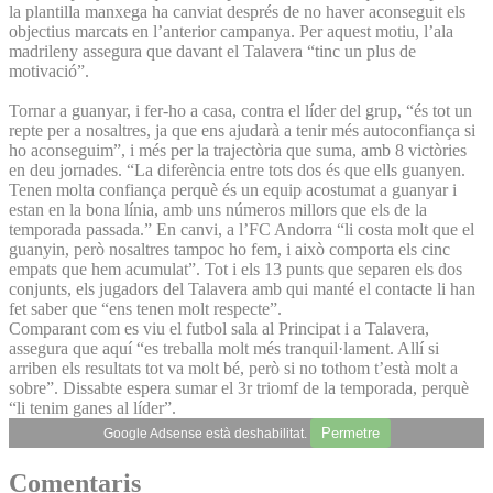
la plantilla manxega ha canviat després de no haver aconseguit els
objectius marcats en l’anterior campanya. Per aquest motiu, l’ala
madrileny assegura que davant el Talavera “tinc un plus de
motivació”.
Tornar a guanyar, i fer-ho a casa, contra el líder del grup, “és tot un
repte per a nosaltres, ja que ens ajudarà a tenir més autoconfiança si
ho aconseguim”, i més per la trajectòria que suma, amb 8 victòries
en deu jornades. “La diferència entre tots dos és que ells guanyen.
Tenen molta confiança perquè és un equip acostumat a guanyar i
estan en la bona línia, amb uns números millors que els de la
temporada passada.” En canvi, a l’FC Andorra “li costa molt que el
guanyin, però nosaltres tampoc ho fem, i això comporta els cinc
empats que hem acumulat”. Tot i els 13 punts que separen els dos
conjunts, els jugadors del Talavera amb qui manté el contacte li han
fet saber que “ens tenen molt respecte”.
Comparant com es viu el futbol sala al Principat i a Talavera,
assegura que aquí “es treballa molt més tranquil·lament. Allí si
arriben els resultats tot va molt bé, però si no tothom t’està molt a
sobre”. Dissabte espera sumar el 3r triomf de la temporada, perquè
“li tenim ganes al líder”.
Permetre
Google Adsense està deshabilitat.
Comentaris