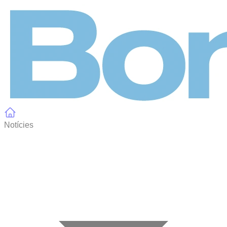
Panell de gestió de galetes
Notícies