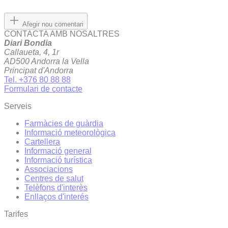
Afegir nou comentari
CONTACTA AMB NOSALTRES
Diari Bondia
Callaueta, 4, 1r
AD500 Andorra la Vella
Principat d'Andorra
Tel. +376 80 88 88
Formulari de contacte
Serveis
Farmàcies de guàrdia
Informació meteorològica
Cartellera
Informació general
Informació turística
Associacions
Centres de salut
Telèfons d'interès
Enllaços d'interés
Tarifes