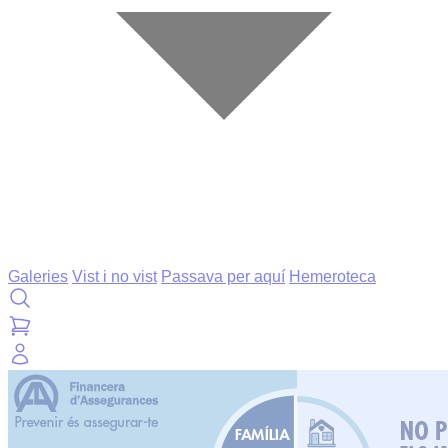
Galeries
Vist i no vist
Passava per aquí
Hemeroteca