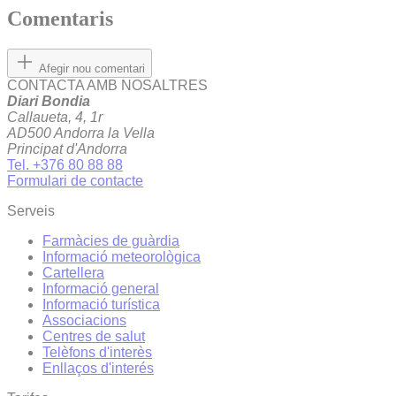
Comentaris
Afegir nou comentari
CONTACTA AMB NOSALTRES
Diari Bondia
Callaueta, 4, 1r
AD500 Andorra la Vella
Principat d'Andorra
Tel. +376 80 88 88
Formulari de contacte
Serveis
Farmàcies de guàrdia
Informació meteorològica
Cartellera
Informació general
Informació turística
Associacions
Centres de salut
Telèfons d'interès
Enllaços d'interés