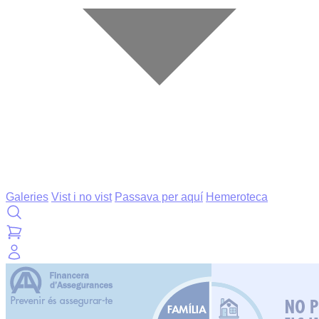
Galeries
Vist i no vist
Passava per aquí
Hemeroteca