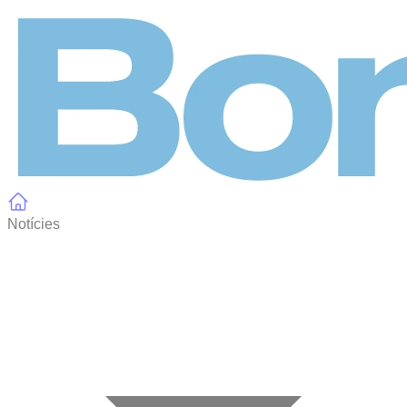
Panell de gestió de galetes
Notícies