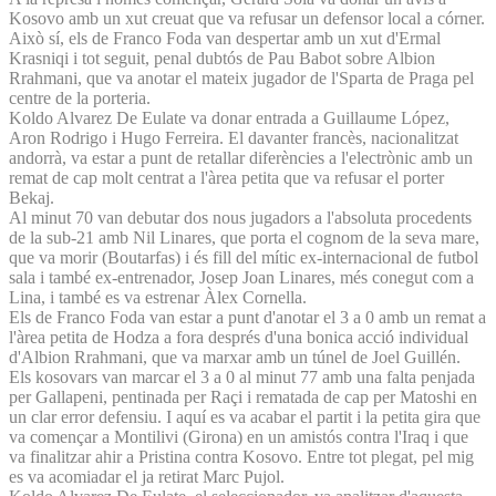
Kosovo amb un xut creuat que va refusar un defensor local a córner.
Això sí, els de Franco Foda van despertar amb un xut d'Ermal
Krasniqi i tot seguit, penal dubtós de Pau Babot sobre Albion
Rrahmani, que va anotar el mateix jugador de l'Sparta de Praga pel
centre de la porteria.
Koldo Alvarez De Eulate va donar entrada a Guillaume López,
Aron Rodrigo i Hugo Ferreira. El davanter francès, nacionalitzat
andorrà, va estar a punt de retallar diferències a l'electrònic amb un
remat de cap molt centrat a l'àrea petita que va refusar el porter
Bekaj.
Al minut 70 van debutar dos nous jugadors a l'absoluta procedents
de la sub-21 amb Nil Linares, que porta el cognom de la seva mare,
que va morir (Boutarfas) i és fill del mític ex-internacional de futbol
sala i també ex-entrenador, Josep Joan Linares, més conegut com a
Lina, i també es va estrenar Àlex Cornella.
Els de Franco Foda van estar a punt d'anotar el 3 a 0 amb un remat a
l'àrea petita de Hodza a fora després d'una bonica acció individual
d'Albion Rrahmani, que va marxar amb un túnel de Joel Guillén.
Els kosovars van marcar el 3 a 0 al minut 77 amb una falta penjada
per Gallapeni, pentinada per Raçi i rematada de cap per Matoshi en
un clar error defensiu. I aquí es va acabar el partit i la petita gira que
va començar a Montilivi (Girona) en un amistós contra l'Iraq i que
va finalitzar ahir a Pristina contra Kosovo. Entre tot plegat, pel mig
es va acomiadar el ja retirat Marc Pujol.