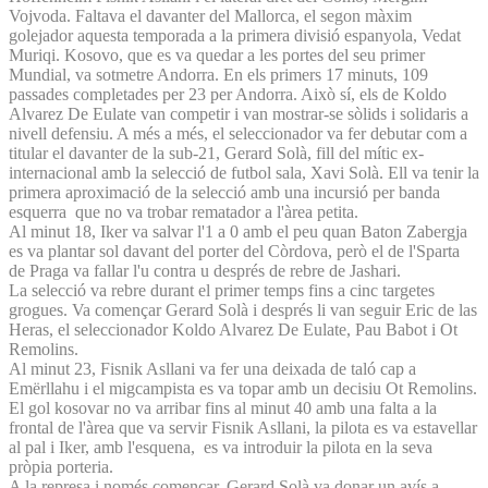
Vojvoda. Faltava el davanter del Mallorca, el segon màxim
golejador aquesta temporada a la primera divisió espanyola, Vedat
Muriqi. Kosovo, que es va quedar a les portes del seu primer
Mundial, va sotmetre Andorra. En els primers 17 minuts, 109
passades completades per 23 per Andorra. Això sí, els de Koldo
Alvarez De Eulate van competir i van mostrar-se sòlids i solidaris a
nivell defensiu. A més a més, el seleccionador va fer debutar com a
titular el davanter de la sub-21, Gerard Solà, fill del mític ex-
internacional amb la selecció de futbol sala, Xavi Solà. Ell va tenir la
primera aproximació de la selecció amb una incursió per banda
esquerra que no va trobar rematador a l'àrea petita.
Al minut 18, Iker va salvar l'1 a 0 amb el peu quan Baton Zabergja
es va plantar sol davant del porter del Còrdova, però el de l'Sparta
de Praga va fallar l'u contra u després de rebre de Jashari.
La selecció va rebre durant el primer temps fins a cinc targetes
grogues. Va començar Gerard Solà i després li van seguir Eric de las
Heras, el seleccionador Koldo Alvarez De Eulate, Pau Babot i Ot
Remolins.
Al minut 23, Fisnik Asllani va fer una deixada de taló cap a
Emërllahu i el migcampista es va topar amb un decisiu Ot Remolins.
El gol kosovar no va arribar fins al minut 40 amb una falta a la
frontal de l'àrea que va servir Fisnik Asllani, la pilota es va estavellar
al pal i Iker, amb l'esquena, es va introduir la pilota en la seva
pròpia porteria.
A la represa i només començar, Gerard Solà va donar un avís a