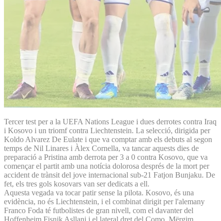
Tercer test per a la UEFA Nations League i dues derrotes contra Iraq
i Kosovo i un triomf contra Liechtenstein. La selecció, dirigida per
Koldo Alvarez De Eulate i que va comptar amb els debuts al segon
temps de Nil Linares i Àlex Cornella, va tancar aquests dies de
preparació a Pristina amb derrota per 3 a 0 contra Kosovo, que va
començar el partit amb una notícia dolorosa després de la mort per
accident de trànsit del jove internacional sub-21 Fatjon Bunjaku. De
fet, els tres gols kosovars van ser dedicats a ell.
Aquesta vegada va tocar patir sense la pilota. Kosovo, és una
evidència, no és Liechtenstein, i el combinat dirigit per l'alemany
Franco Foda té futbolistes de gran nivell, com el davanter del
Hoffenheim Fisnik Asllani i el lateral dret del Como, Mërgim