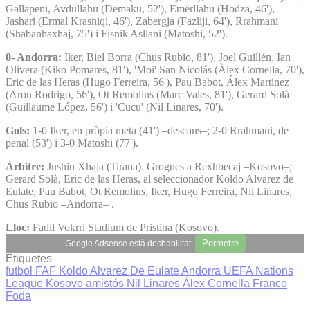
Gallapeni, Avdullahu (Demaku, 52'), Emërllahu (Hodza, 46'),
Jashari (Ermal Krasniqi, 46'), Zabergja (Fazliji, 64'), Rrahmani
(Shabanhaxhaj, 75') i Fisnik Asllani (Matoshi, 52').
0- Andorra:
Iker, Biel Borra (Chus Rubio, 81'), Joel Guillén, Ian
Olivera (Kiko Pomares, 81'), 'Moi' San Nicolás (Àlex Cornella, 70'),
Eric de las Heras (Hugo Ferreira, 56'), Pau Babot, Álex Martínez
(Aron Rodrigo, 56'), Ot Remolins (Marc Vales, 81'), Gerard Solà
(Guillaume López, 56') i 'Cucu' (Nil Linares, 70').
Gols:
1-0 Iker, en pròpia meta (41') –descans–; 2-0 Rrahmani, de
penal (53') i 3-0 Matoshi (77').
Àrbitre:
Jushin Xhaja (Tirana). Grogues a Rexhbecaj –Kosovo–;
Gerard Solà, Eric de las Heras, al seleccionador Koldo Alvarez de
Eulate, Pau Babot, Ot Remolins, Iker, Hugo Ferreira, Nil Linares,
Chus Rubio –Andorra– .
Lloc:
Fadil Vokrri Stadium de Pristina (Kosovo).
Permetre
Google Adsense està deshabilitat.
Etiquetes
futbol
FAF
Koldo Alvarez De Eulate
Andorra
UEFA Nations
League
Kosovo
amistós
Nil Linares
Àlex Cornella
Franco
Foda