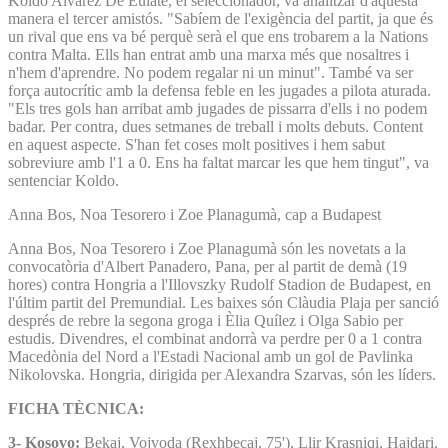
Koldo Alvarez De Eulate, el seleccionador, va analitzar d'aquesta
manera el tercer amistós. "Sabíem de l'exigència del partit, ja que és
un rival que ens va bé perquè serà el que ens trobarem a la Nations
contra Malta. Ells han entrat amb una marxa més que nosaltres i
n'hem d'aprendre. No podem regalar ni un minut". També va ser
força autocrític amb la defensa feble en les jugades a pilota aturada.
"Els tres gols han arribat amb jugades de pissarra d'ells i no podem
badar. Per contra, dues setmanes de treball i molts debuts. Content
en aquest aspecte. S'han fet coses molt positives i hem sabut
sobreviure amb l'1 a 0. Ens ha faltat marcar les que hem tingut", va
sentenciar Koldo.
Anna Bos, Noa Tesorero i Zoe Planagumà, cap a Budapest
Anna Bos, Noa Tesorero i Zoe Planagumà són les novetats a la
convocatòria d'Albert Panadero, Pana, per al partit de demà (19
hores) contra Hongria a l'Illovszky Rudolf Stadion de Budapest, en
l'últim partit del Premundial. Les baixes són Clàudia Plaja per sanció
després de rebre la segona groga i Èlia Quílez i Olga Sabio per
estudis. Divendres, el combinat andorrà va perdre per 0 a 1 contra
Macedònia del Nord a l'Estadi Nacional amb un gol de Pavlinka
Nikolovska. Hongria, dirigida per Alexandra Szarvas, són les líders.
FICHA TÈCNICA:
3- Kosovo:
Bekaj, Vojvoda (Rexhbecaj, 75'), Llir Krasniqi, Hajdari,