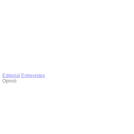
Editorial
Entrevistes
Opinió