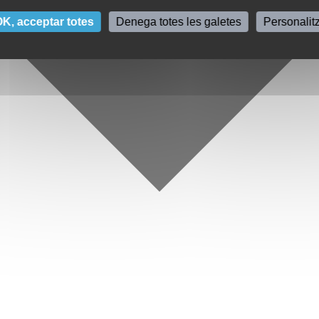
K, acceptar totes
Denega totes les galetes
Personalit