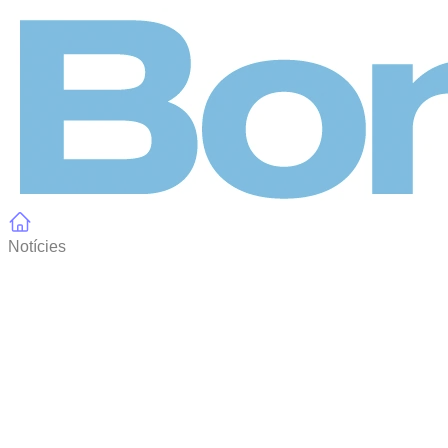
Panell de gestió de galetes
Notícies