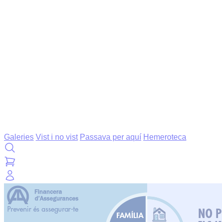
Galeries
Vist i no vist
Passava per aquí
Hemeroteca