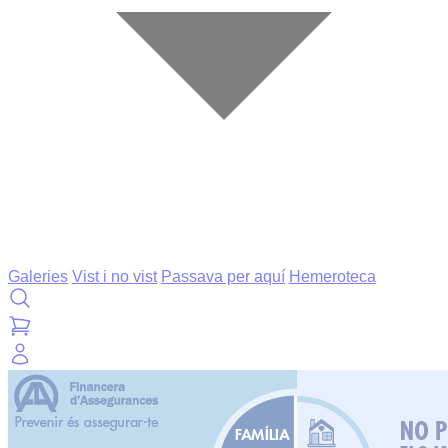
Galeries
Vist i no vist
Passava per aquí
Hemeroteca