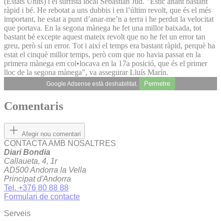
(Estats Units) i el surfista local Sebastian Jud. "Estic anant bastant
ràpid i bé. He rebotat a uns dubbis i en l’últim revolt, que és el més
important, he estat a punt d’anar-me’n a terra i he perdut la velocitat
que portava. En la segona mànega he fet una millor baixada, tot
bastant bé excepte aquest mateix revolt que no he fet un error tan
greu, però sí un error. Tot i així el temps era bastant ràpid, perquè ha
estat el cinquè millor temps, però com que no havia passat en la
primera mànega em col•locava en la 17a posició, que és el primer
lloc de la segona mànega", va assegurar Lluís Marín.
Permetre
Google Adsense està deshabilitat.
Comentaris
Afegir nou comentari
CONTACTA AMB NOSALTRES
Diari Bondia
Callaueta, 4, 1r
AD500 Andorra la Vella
Principat d'Andorra
Tel. +376 80 88 88
Formulari de contacte
Serveis