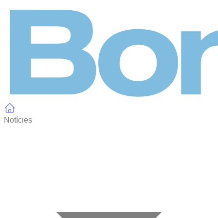
Panell de gestió de galetes
Notícies