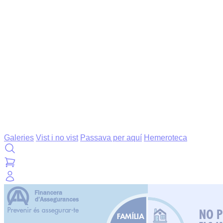
Galeries
Vist i no vist
Passava per aquí
Hemeroteca