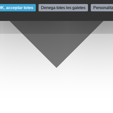
K, acceptar totes
Denega totes les galetes
Personalit