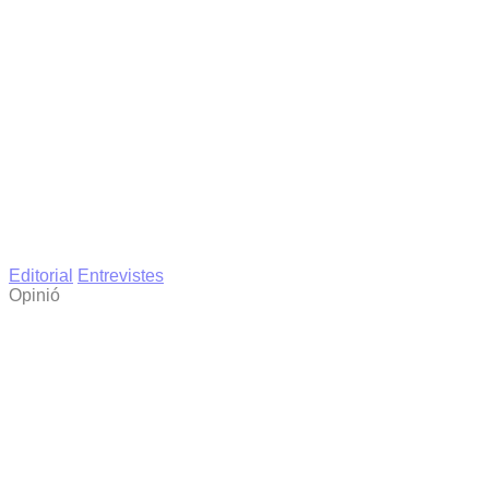
Editorial
Entrevistes
Opinió