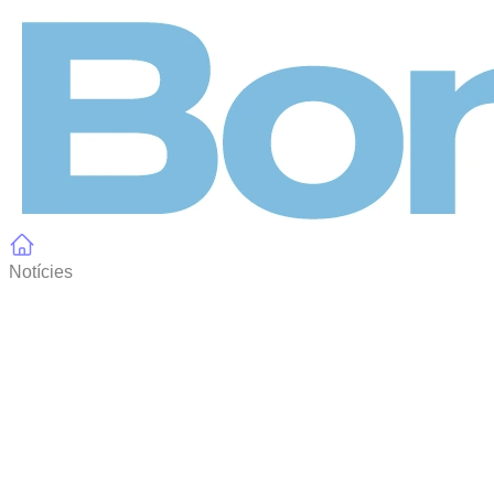
Panell de gestió de galetes
Notícies