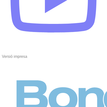
Versió impresa