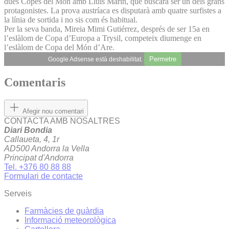
dues Copes del Món amb Lluís Marín, que buscarà ser un dels grans
protagonistes. La prova austríaca es disputarà amb quatre surfistes a
la línia de sortida i no sis com és habitual.
Per la seva banda, Mireia Mimi Gutiérrez, després de ser 15a en
l’eslàlom de Copa d’Europa a Trysil, competeix diumenge en
l’eslàlom de Copa del Món d’Are.
Permetre
Google Adsense està deshabilitat.
Comentaris
Afegir nou comentari
CONTACTA AMB NOSALTRES
Diari Bondia
Callaueta, 4, 1r
AD500 Andorra la Vella
Principat d'Andorra
Tel. +376 80 88 88
Formulari de contacte
Serveis
Farmàcies de guàrdia
Informació meteorològica