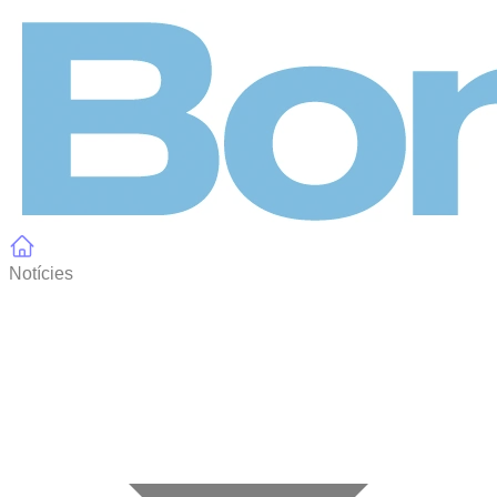
Panell de gestió de galetes
Notícies