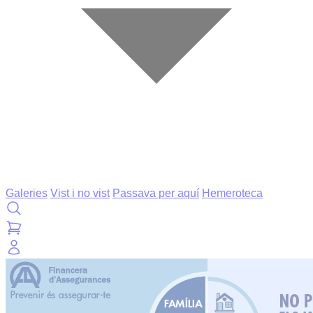
Galeries
Vist i no vist
Passava per aquí
Hemeroteca