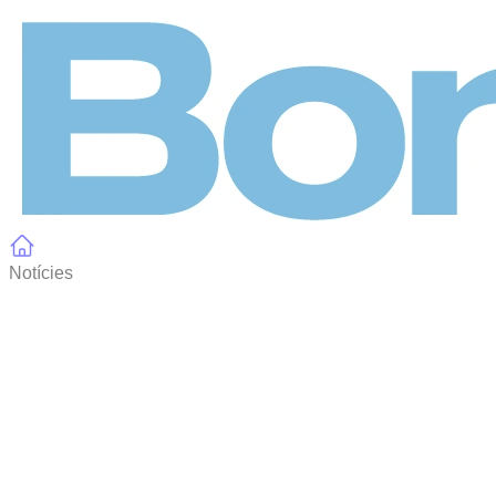
Panell de gestió de galetes
Notícies