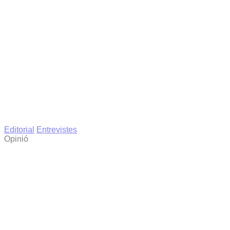
Editorial
Entrevistes
Opinió