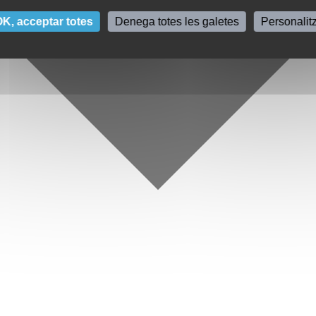
K, acceptar totes
Denega totes les galetes
Personalit