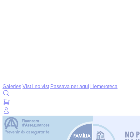
Galeries
Vist i no vist
Passava per aquí
Hemeroteca