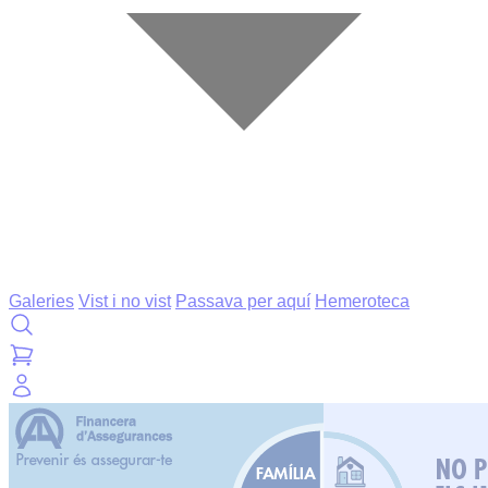
Galeries
Vist i no vist
Passava per aquí
Hemeroteca