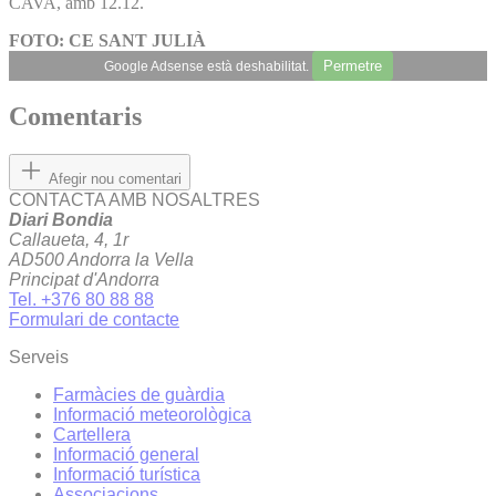
CAVA, amb 12.12.
FOTO: CE SANT JULIÀ
Permetre
Google Adsense està deshabilitat.
Comentaris
Afegir nou comentari
CONTACTA AMB NOSALTRES
Diari Bondia
Callaueta, 4, 1r
AD500 Andorra la Vella
Principat d'Andorra
Tel. +376 80 88 88
Formulari de contacte
Serveis
Farmàcies de guàrdia
Informació meteorològica
Cartellera
Informació general
Informació turística
Associacions