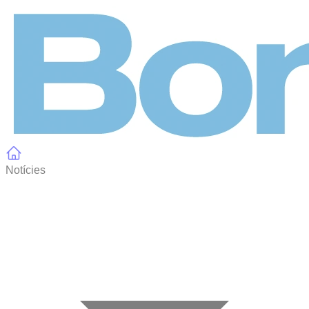
Panell de gestió de galetes
Notícies