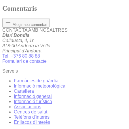
Comentaris
Afegir nou comentari
CONTACTA AMB NOSALTRES
Diari Bondia
Callaueta, 4, 1r
AD500 Andorra la Vella
Principat d'Andorra
Tel. +376 80 88 88
Formulari de contacte
Serveis
Farmàcies de guàrdia
Informació meteorològica
Cartellera
Informació general
Informació turística
Associacions
Centres de salut
Telèfons d'interès
Enllaços d'interés