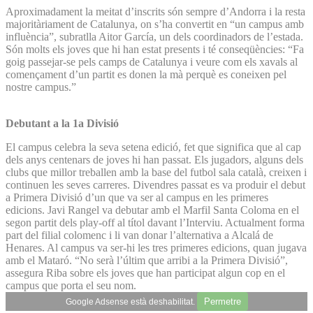
Aproximadament la meitat d’inscrits són sempre d’An­dorra i la resta
majoritàriament de Catalunya, on s’ha convertit en “un campus amb
influència”, subratlla Aitor García, un dels coordinadors de l’estada.
Són molts els joves que hi han estat presents i té conseqüències: “Fa
goig passejar-se pels camps de Catalunya i veure com els xavals al
començament d’un partit es donen la mà perquè es coneixen pel
nostre campus.”
Debutant a la 1a Divisió
El campus celebra la seva setena edició, fet que significa que al cap
dels anys centenars de joves hi han passat. Els jugadors, alguns dels
clubs que millor treballen amb la base del futbol sala català, creixen i
continuen les seves carreres. Divendres passat es va produir el debut
a Primera Divisió d’un que va ser al campus en les primeres
edicions. Javi Rangel va debutar amb el Marfil Santa Coloma en el
segon partit dels play-off al títol davant l’Interviu. Actualment forma
part del filial colomenc i li van donar l’alternativa a Alcalá de
Henares. Al campus va ser-hi les tres primeres edicions, quan jugava
amb el Mataró. “No serà l’últim que arribi a la Primera Divisió”,
assegura Riba sobre els jo­ves que han participat algun cop en el
campus que porta el seu nom.
Permetre
Google Adsense està deshabilitat.