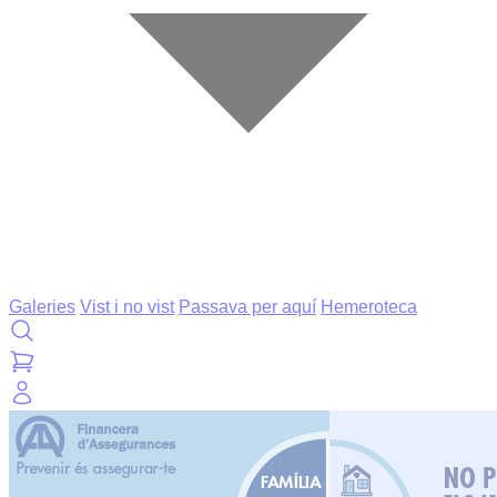
Galeries
Vist i no vist
Passava per aquí
Hemeroteca