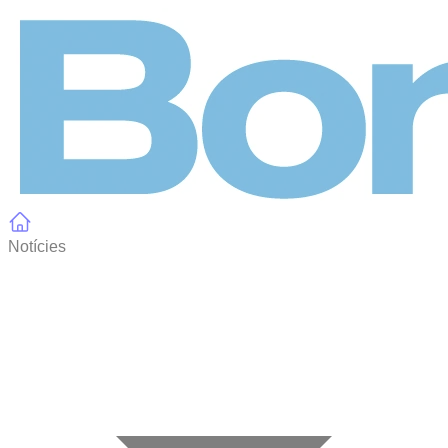
Panell de gestió de galetes
Notícies