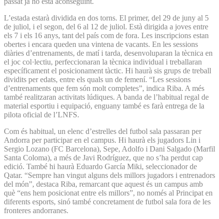
passat ja ho està aconseguint.
L’estada estarà dividida en dos torns. El primer, del 29 de juny al 5
de juliol, i el segon, del 6 al 12 de juliol. Està dirigida a joves entre
els 7 i els 16 anys, tant del país com de fora. Les inscripcions estan
obertes i encara queden una vintena de vacants. En les sessions
diàries d’entrenaments, de matí i tarda, desenvoluparan la tècnica en
el joc col·lectiu, perfeccionaran la tècnica individual i treballaran
específicament el posicionament tàctic. Hi haurà sis grups de treball
dividits per edats, entre els quals un de femení. “Les sessions
d’entrenaments que fem són molt completes”, indica Riba. A més
també realitzaran activitats lúdiques. A banda de l’habitual regal de
material esportiu i equipació, enguany també es farà entrega de la
pilota oficial de l’LNFS.
Com és habitual, un elenc d’estrelles del futbol sala passaran per
Andorra per participar en el campus. Hi haurà els jugadors Lin i
Sergio Lozano (FC Barcelona), Sepe, Adolfo i Dani Salgado (Marfil
Santa Coloma), a més de Javi Rodríguez, que no s’ha perdut cap
edició. També hi haurà Eduardo García Miki, seleccionador de
Qatar. “Sempre han vingut alguns dels millors jugadors i entrenadors
del món”, destaca Riba, remarcant que aquest és un campus amb
què “ens hem posicionat entre els millors”, no només al Principat en
diferents esports, sinó també concretament de futbol sala fora de les
fronteres andorranes.