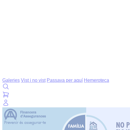
Galeries
Vist i no vist
Passava per aquí
Hemeroteca