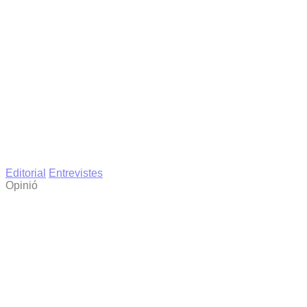
Editorial
Entrevistes
Opinió