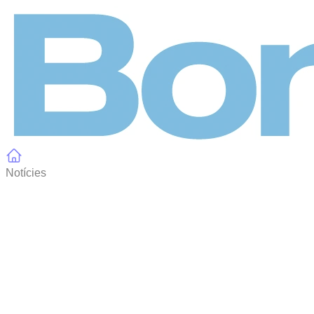
Panell de gestió de galetes
Notícies