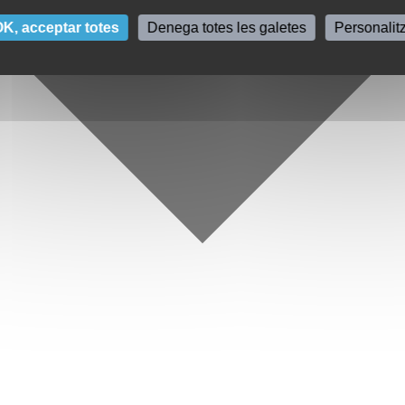
K, acceptar totes
Denega totes les galetes
Personalit