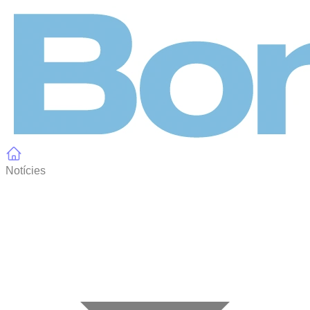
Panell de gestió de galetes
Notícies