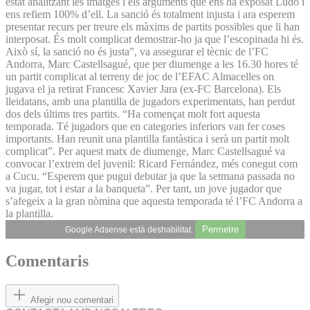
estat analitzant les imatges i els arguments que ens ha exposat Ludo i
ens refiem 100% d’ell. La sanció és totalment injusta i ara esperem
presentar recurs per treure els màxims de partits possibles que li han
interposat. És molt complicat demostrar-ho ja que l’escopinada hi és.
Això sí, la sanció no és justa”, va assegurar el tècnic de l’FC
Andorra, Marc Castellsagué, que per diumenge a les 16.30 hores té
un partit complicat al terreny de joc de l’EFAC Almacelles on
jugava el ja retirat Francesc Xavier Jara (ex-FC Barcelona). Els
lleidatans, amb una plantilla de jugadors experimentats, han perdut
dos dels últims tres partits. “Ha començat molt fort aquesta
temporada. Té jugadors que en categories inferiors van fer coses
importants. Han reunit una plantilla fantàstica i serà un partit molt
complicat”. Per aquest matx de diumenge, Marc Castellsagué va
convocar l’extrem del juvenil: Ricard Fernández, més conegut com
a Cucu. “Esperem que pugui debutar ja que la setmana passada no
va jugar, tot i estar a la banqueta”. Per tant, un jove jugador que
s’afegeix a la gran nòmina que aquesta temporada té l’FC Andorra a
la plantilla.
Permetre
Google Adsense està deshabilitat.
Comentaris
Afegir nou comentari