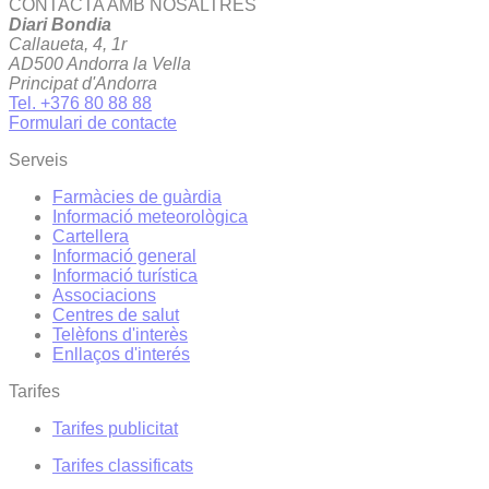
CONTACTA AMB NOSALTRES
Diari Bondia
Callaueta, 4, 1r
AD500 Andorra la Vella
Principat d'Andorra
Tel. +376 80 88 88
Formulari de contacte
Serveis
Farmàcies de guàrdia
Informació meteorològica
Cartellera
Informació general
Informació turística
Associacions
Centres de salut
Telèfons d'interès
Enllaços d'interés
Tarifes
Tarifes publicitat
Tarifes classificats