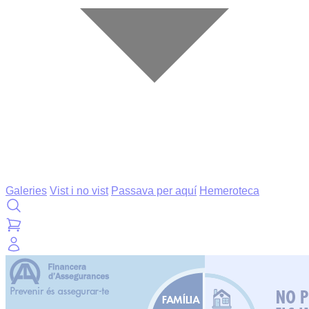
Galeries
Vist i no vist
Passava per aquí
Hemeroteca