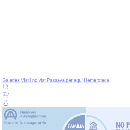
Galeries
Vist i no vist
Passava per aquí
Hemeroteca