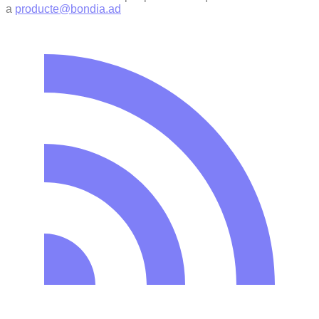
a
producte@bondia.ad