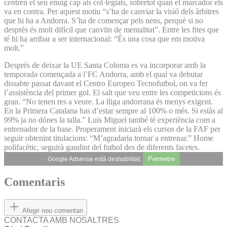
centren el seu enuig cap als col·legiats, sobretot quan el marcador els
va en contra. Per aquest motiu “s’ha de canviar la visió dels àrbitres
que hi ha a Andorra. S’ha de començar pels nens, perquè si no
després és molt difícil que canviïn de mentalitat”. Entre les fites que
té hi ha arribar a ser internacional: “És una cosa que em motiva
molt.”
Després de deixar la UE Santa Coloma es va incorporar amb la
temporada començada a l’FC Andorra, amb el qual va debutar
dissabte passat davant el Centro Europeo Tecnofutbol, on va fer
l’assistència del primer gol. El salt que veu entre les competicions és
gran. “No tenen res a veure. La lliga andorrana és menys exigent.
En la Primera Catalana has d’estar sempre al 100% o més. Si estàs al
99% ja no dónes la talla.” Luis Miguel també té experiència com a
entrenador de la base. Properament iniciarà els cursos de la FAF per
seguir obtenint titulacions: “M’agradaria tornar a entrenar.” Home
polifacètic, seguirà gaudint del futbol des de diferents facetes.
Permetre
Google Adsense està deshabilitat.
Comentaris
Afegir nou comentari
CONTACTA AMB NOSALTRES