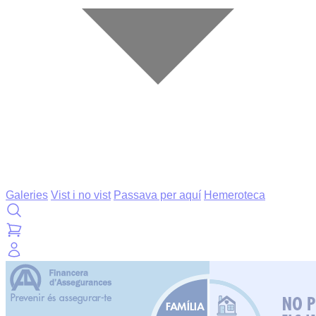
Galeries
Vist i no vist
Passava per aquí
Hemeroteca