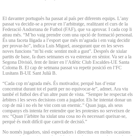
El davanter portuguès ha passat al país per diferents equips. L’any
passat va decidir-se a provar en l’arbitratge, realitzant el curs de la
Federació Andorrana de Futbol (FAF), que va aprovar. I cada cop li
atrau més. “M’ho vaig prendre com una opció de formació personal.
És una faceta lligada a l’esport que més m’agrada i em vaig decidir
per provar-ho”, indica Luis Miguel, assegurant que en les seves
noves funcions “m’hi estic sentint molt a gust”. Després de xiular
partits de base, fa dues setmanes es va estrenar en sènior. Va ser a la
Segona Divisió, fent de linier en l’Atlètic Club Escaldes-UE Santa
Coloma B. El cap de setmana passat va repetir posició en l’FC
Lusitans B-UE Sant Julià B.
“Cada cop m’agrada més. És motivador, perquè has d’estar
concentrat durant tot el partit per no equivocar-te”, admet. Ara viu
també el futbol des d’un altre punt de vista. “Sempre he respectat els
àrbitres i les seves decisions com a jugador. Els he intentat donar un
cop de mà i no els he vist com un enemic.” Quan juga, als seus
companys els intenta fer entendre que les protestes no serveixen de
res: “Quan l’àrbitre ha xiulat una cosa no és necessari queixar-se,
perquè és molt difícil que canviï de decisió.”
No només jugadors, sinó espectadors i directius en moltes ocasions