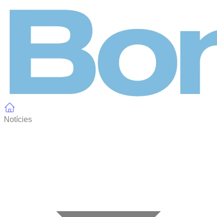
Panell de gestió de galetes
Notícies