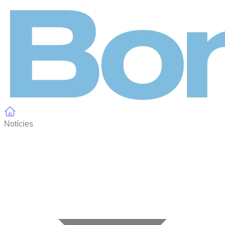
Panell de gestió de galetes
Notícies