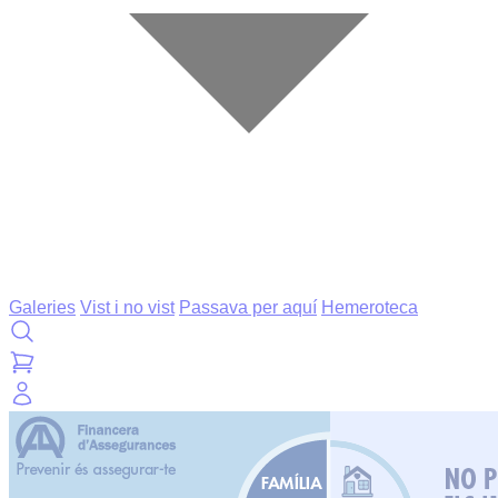
Galeries
Vist i no vist
Passava per aquí
Hemeroteca