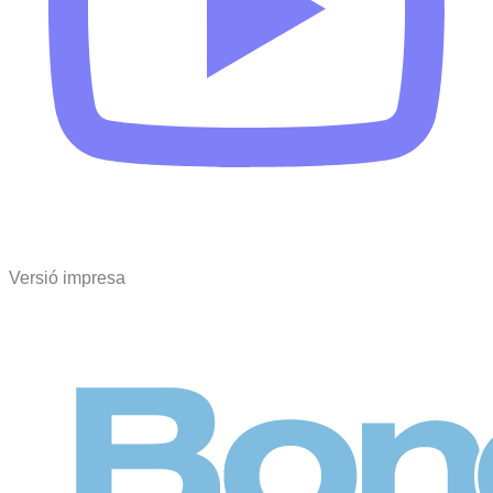
Versió impresa