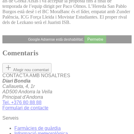
als de Gorka Aixàs i va acceptar la proposta fins a final de
temporada de l’equip dirigit per Paco Olmos. L’Hereda San Pablo
Burgos està desè i el BC MoraBanc és el líder, empatat amb Zunder
Palència, ICG Força Lleida i Movistar Estudiantes. El proper rival
dels de Lezkano serà el Juaristi ISB.
Permetre
Google Adsense està deshabilitat.
Comentaris
Afegir nou comentari
CONTACTA AMB NOSALTRES
Diari Bondia
Callaueta, 4, 1r
AD500 Andorra la Vella
Principat d'Andorra
Tel. +376 80 88 88
Formulari de contacte
Serveis
Farmàcies de guàrdia
Informació meteorològica