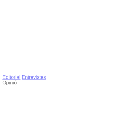
Editorial
Entrevistes
Opinió