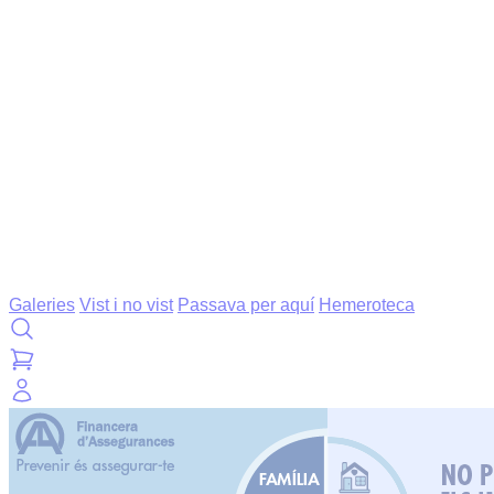
Galeries
Vist i no vist
Passava per aquí
Hemeroteca