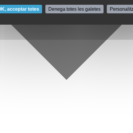
K, acceptar totes
Denega totes les galetes
Personalit