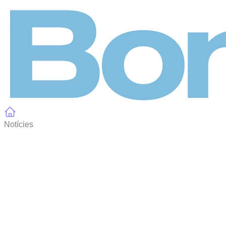
Panell de gestió de galetes
Notícies