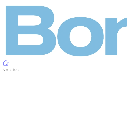
Panell de gestió de galetes
Notícies