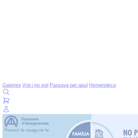
Galeries
Vist i no vist
Passava per aquí
Hemeroteca