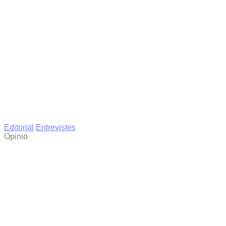
Editorial
Entrevistes
Opinió