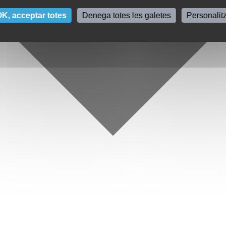
K, acceptar totes
Denega totes les galetes
Personalit