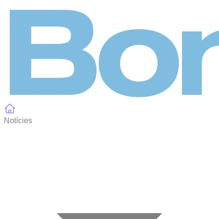
Panell de gestió de galetes
Notícies