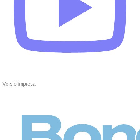
Versió impresa