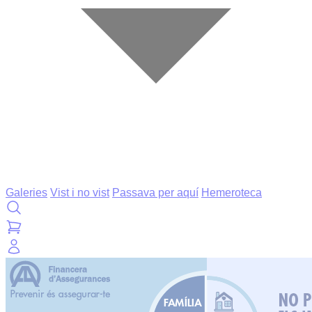
Galeries
Vist i no vist
Passava per aquí
Hemeroteca