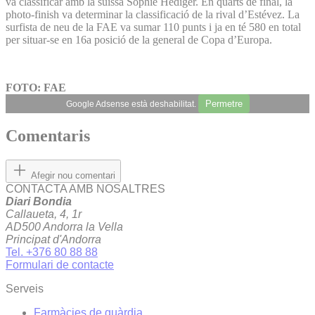
va classificar amb la suïssa Sophie Hediger. En quarts de final, la
photo-finish va determinar la classificació de la rival d’Estévez. La
surfista de neu de la FAE va sumar 110 punts i ja en té 580 en total
per situar-se en 16a posició de la general de Copa d’Europa.
FOTO: FAE
Permetre
Google Adsense està deshabilitat.
Comentaris
Afegir nou comentari
CONTACTA AMB NOSALTRES
Diari Bondia
Callaueta, 4, 1r
AD500 Andorra la Vella
Principat d'Andorra
Tel. +376 80 88 88
Formulari de contacte
Serveis
Farmàcies de guàrdia