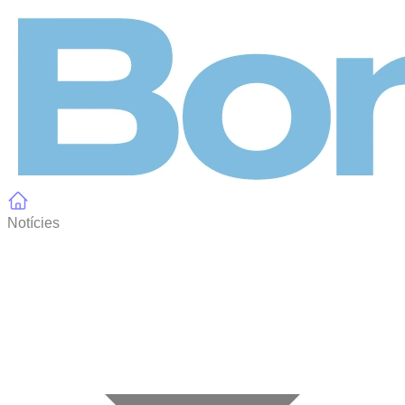
Panell de gestió de galetes
Notícies