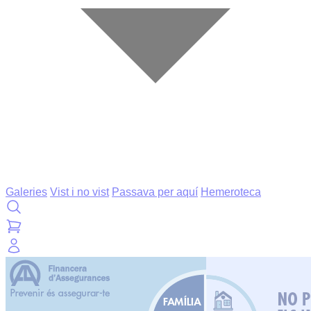
Galeries
Vist i no vist
Passava per aquí
Hemeroteca