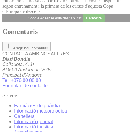
millor temps i no va acabar Kevin Courrieu. Demà es disputa un
segon entrenament i la primera de les curses d'aquesta Copa
d'Europa de descens.
Permetre
Google Adsense està deshabilitat.
Comentaris
Afegir nou comentari
CONTACTA AMB NOSALTRES
Diari Bondia
Callaueta, 4, 1r
AD500 Andorra la Vella
Principat d'Andorra
Tel. +376 80 88 88
Formulari de contacte
Serveis
Farmàcies de guàrdia
Informació meteorològica
Cartellera
Informació general
Informació turística