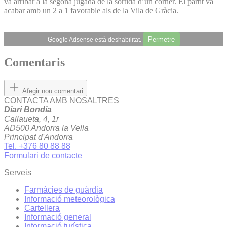
va arribar a la segona jugada de la sortida d’un córner. El partit va
acabar amb un 2 a 1 favorable als de la Vila de Gràcia.
Permetre
Google Adsense està deshabilitat.
Comentaris
Afegir nou comentari
CONTACTA AMB NOSALTRES
Diari Bondia
Callaueta, 4, 1r
AD500 Andorra la Vella
Principat d'Andorra
Tel. +376 80 88 88
Formulari de contacte
Serveis
Farmàcies de guàrdia
Informació meteorològica
Cartellera
Informació general
Informació turística