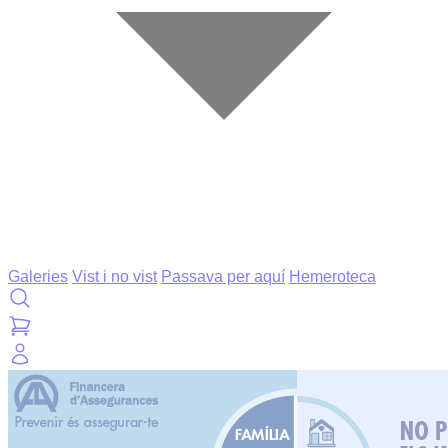
Galeries
Vist i no vist
Passava per aquí
Hemeroteca