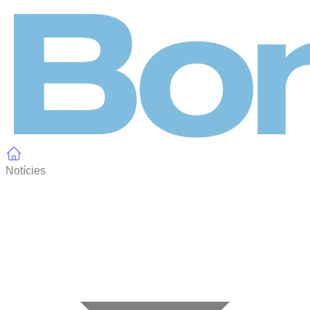
Panell de gestió de galetes
Notícies