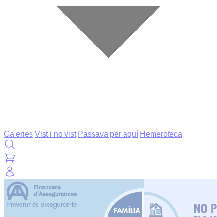
Galeries
Vist i no vist
Passava per aquí
Hemeroteca