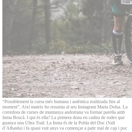
“Possiblement la cursa més humana i autèntica realitzada fins al
moment”. Així mateix ho resumia al seu Instagram Maria Dolsa. La
corredora de curses de muntanya andorrana va formar parella amb
Inma Boscà. I qui és ella? La primera dona en cadira de rodes que
guanya una Ultra Trail. La Inma és de la Pobla del Duc (Vall
d’Albaida) i fa quasi vuit anys va començar a patir mal de cap i poc