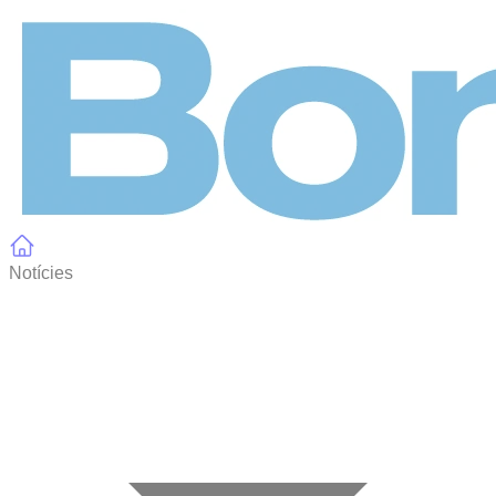
Panell de gestió de galetes
Notícies