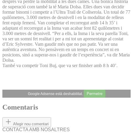
després va perdre la mobilitat a les dues cames. Una bonica història
de superació com també la té Maria Dolsa. Elles dues van decidir
formar binomi i competir a l’Ultra Trail de Collserola. Un total de 77
quilòmetres, 3.000 metres de desnivell i en la modalitat de relleus
fent equip femení. Van completar el recorregut amb 14 h 35’ i
adaptant el recorregut a la Inma van acabar fent 82 quilòmetres i
3.000 metres de desnivell. “Per a ells, la Inma i la seva parella Toni,
va ser un somni fet realitat i per a mi tot un aprenentatge al costat
d’Eric Sylvestre. Vam gaudir més que no pas patir. Va ser una
autèntica aventura. No pensàvem en un temps en concret ni en
posicions, sinó a superar-nos i gaudir de l’experiència”, va dir Maria
Dolsa.
També va competir Toni Buj, que va ser finisher amb 8 h 40’.
Permetre
Google Adsense està deshabilitat.
Comentaris
Afegir nou comentari
CONTACTA AMB NOSALTRES