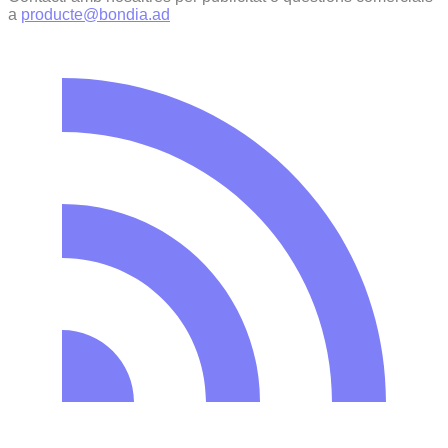
a
producte@bondia.ad