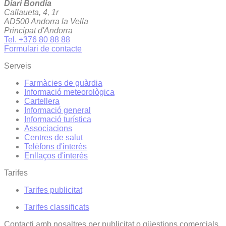
Diari Bondia
Callaueta, 4, 1r
AD500 Andorra la Vella
Principat d'Andorra
Tel. +376 80 88 88
Formulari de contacte
Serveis
Farmàcies de guàrdia
Informació meteorològica
Cartellera
Informació general
Informació turística
Associacions
Centres de salut
Telèfons d'interès
Enllaços d'interés
Tarifes
Tarifes publicitat
Tarifes classificats
Contacti amb nosaltres per publicitat o qüestions comercials