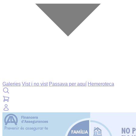
Galeries
Vist i no vist
Passava per aquí
Hemeroteca