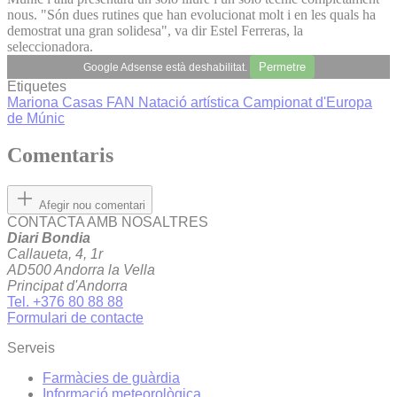
nous. "Són dues rutines que han evolucionat molt i en les quals ha
demostrat una gran solidesa", va dir Estel Ferreras, la
seleccionadora.
Permetre
Google Adsense està deshabilitat.
Etiquetes
Mariona Casas
FAN
Natació artística
Campionat d'Europa
de Múnic
Comentaris
Afegir nou comentari
CONTACTA AMB NOSALTRES
Diari Bondia
Callaueta, 4, 1r
AD500 Andorra la Vella
Principat d'Andorra
Tel. +376 80 88 88
Formulari de contacte
Serveis
Farmàcies de guàrdia
Informació meteorològica