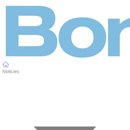
Panell de gestió de galetes
Notícies