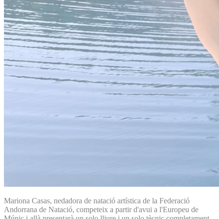
Mariona Casas, nedadora de natació artística de la Federació
Andorrana de Natació, competeix a partir d'avui a l'Europeu de
Múnic i allà presentarà un solo lliure i un solo tècnic completament