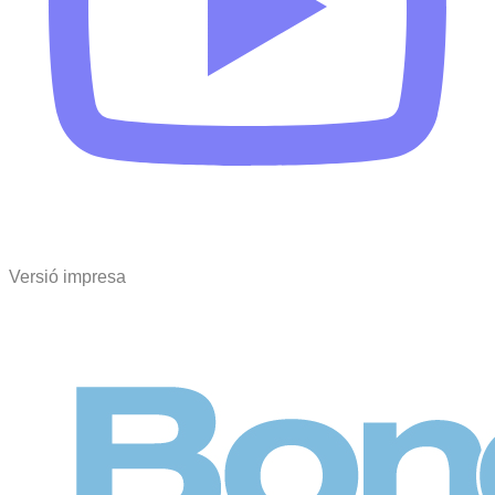
Versió impresa