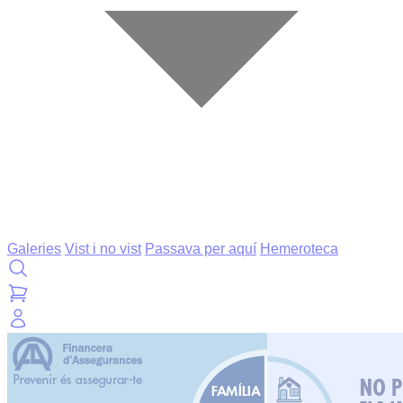
Galeries
Vist i no vist
Passava per aquí
Hemeroteca