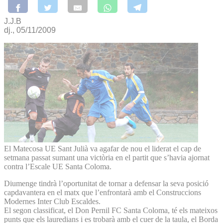
J.J.B
dj., 05/11/2009
El Matecosa UE Sant Julià va agafar de nou el liderat el cap de
setmana passat sumant una victòria en el partit que s’havia ajornat
contra l’Escale UE Santa Coloma.
Diumenge tindrà l’oportunitat de tornar a defensar la seva posició
capdavantera en el matx que l’enfrontarà amb el Construccions
Modernes Inter Club Escaldes.
El segon classificat, el Don Pernil FC Santa Coloma, té els mateixos
punts que els lauredians i es trobarà amb el cuer de la taula, el Borda