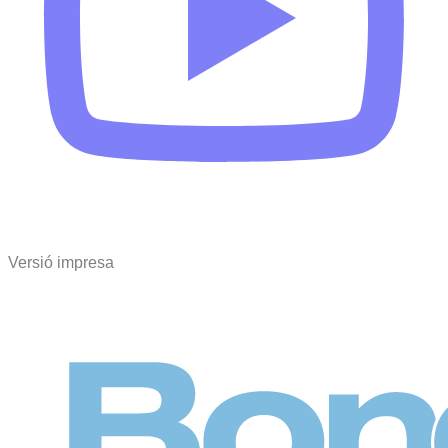
Versió impresa