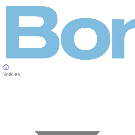
Panell de gestió de galetes
Notícies