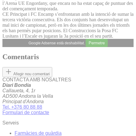
l’Arena UE Engordany, que encara no ha estat capaç de puntuar des
del començament temporada.
CE Principat i FC Encamp s’enfrontaran amb la intenció de sumar la
tercera victòria consecutiva. Els dos conjunts han desenvolupat un
mal inici de campionat, però en les dos últimes jornades els triomfs
els han permès pujar posicions. El Construccions la Posa FC
Lusitans i l’Escale es jugaran la 3a posició en el seu partit.
Permetre
Google Adsense està deshabilitat.
Comentaris
Afegir nou comentari
CONTACTA AMB NOSALTRES
Diari Bondia
Callaueta, 4, 1r
AD500 Andorra la Vella
Principat d'Andorra
Tel. +376 80 88 88
Formulari de contacte
Serveis
Farmàcies de guàrdia