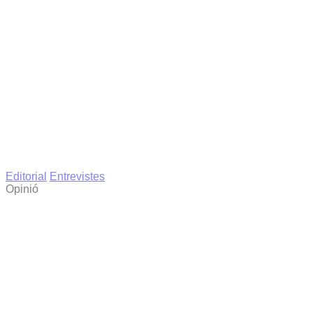
Editorial
Entrevistes
Opinió