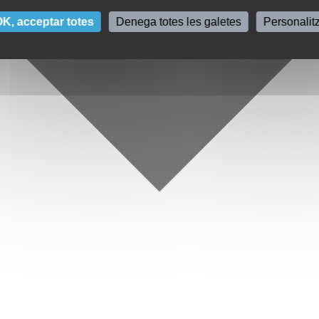
K, acceptar totes
Denega totes les galetes
Personalit