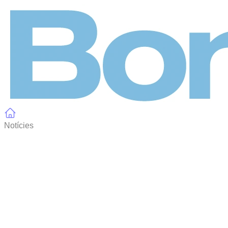
Panell de gestió de galetes
Notícies