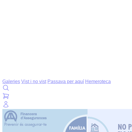
Galeries
Vist i no vist
Passava per aquí
Hemeroteca