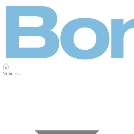
Panell de gestió de galetes
Notícies