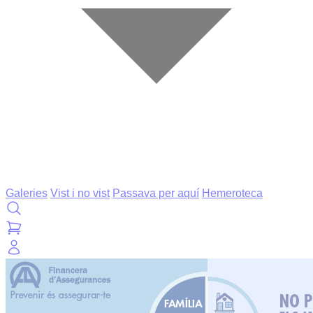
Galeries
Vist i no vist
Passava per aquí
Hemeroteca