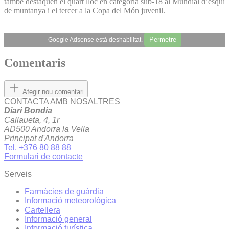
també destaquen el quart lloc en categoria sub-18 al Mundial d’esquí
de muntanya i el tercer a la Copa del Món juvenil.
Permetre
Google Adsense està deshabilitat.
Comentaris
Afegir nou comentari
CONTACTA AMB NOSALTRES
Diari Bondia
Callaueta, 4, 1r
AD500 Andorra la Vella
Principat d'Andorra
Tel. +376 80 88 88
Formulari de contacte
Serveis
Farmàcies de guàrdia
Informació meteorològica
Cartellera
Informació general
Informació turística