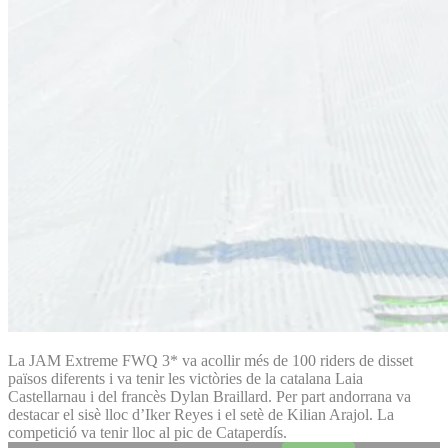
La JAM Extreme FWQ 3* va acollir més de 100 riders de disset
països diferents i va tenir les victòries de la catalana Laia
Castellarnau i del francès Dylan Braillard. Per part andorrana va
destacar el sisè lloc d’Iker Reyes i el setè de Kilian Arajol. La
competició va tenir lloc al pic de Cataperdís.