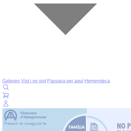
Galeries
Vist i no vist
Passava per aquí
Hemeroteca