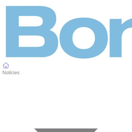
Panell de gestió de galetes
Notícies