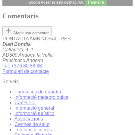
Permetre
Google Adsense està deshabilitat.
Comentaris
Afegir nou comentari
CONTACTA AMB NOSALTRES
Diari Bondia
Callaueta, 4, 1r
AD500 Andorra la Vella
Principat d'Andorra
Tel. +376 80 88 88
Formulari de contacte
Serveis
Farmàcies de guàrdia
Informació meteorològica
Cartellera
Informació general
Informació turística
Associacions
Centres de salut
Telèfons d'interès