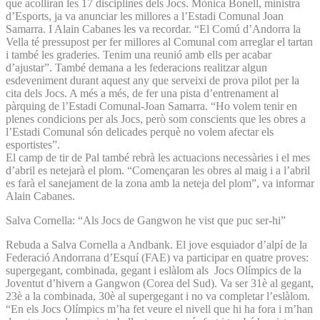
que acolliran les 17 disciplines dels Jocs. Mònica Bonell, ministra
d’Esports, ja va anunciar les millores a l’Estadi Comunal Joan
Samarra. I Alain Cabanes les va recordar. “El Comú d’Andorra la
Vella té pressupost per fer millores al Comunal com arreglar el tartan
i també les graderies. Tenim una reunió amb ells per acabar
d’ajustar”. També demana a les federacions realitzar algun
esdeveniment durant aquest any que serveixi de prova pilot per la
cita dels Jocs. A més a més, de fer una pista d’entrenament al
pàrquing de l’Estadi Comunal-Joan Samarra. “Ho volem tenir en
plenes condicions per als Jocs, però som conscients que les obres a
l’Estadi Comunal són delicades perquè no volem afectar els
esportistes”.
El camp de tir de Pal també rebrà les actuacions necessàries i el mes
d’abril es netejarà el plom. “Començaran les obres al maig i a l’abril
es farà el sanejament de la zona amb la neteja del plom”, va informar
Alain Cabanes.
Salva Cornella: “Als Jocs de Gangwon he vist que puc ser-hi”
Rebuda a Salva Cornella a Andbank. El jove esquiador d’alpí de la
Federació Andorrana d’Esquí (FAE) va participar en quatre proves:
supergegant, combinada, gegant i eslàlom als Jocs Olímpics de la
Joventut d’hivern a Gangwon (Corea del Sud). Va ser 31è al gegant,
23è a la combinada, 30è al supergegant i no va completar l’eslàlom.
“En els Jocs Olímpics m’ha fet veure el nivell que hi ha fora i m’han