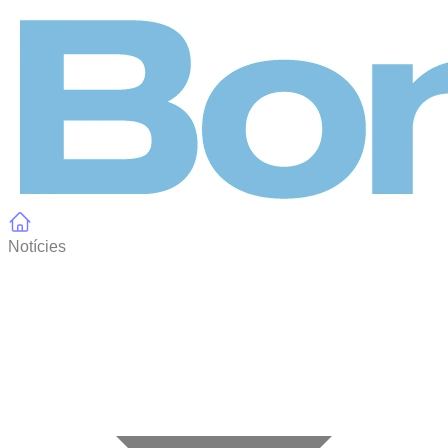
Panell de gestió de galetes
Notícies