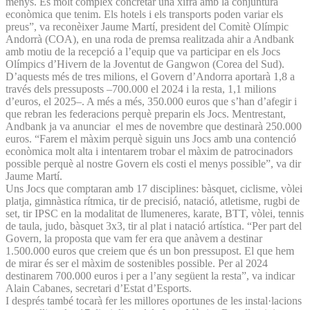
menys. És molt complex concretar una xifra amb la conjuntura
econòmica que tenim. Els hotels i els transports poden variar els
preus”, va reconèixer Jaume Martí, president del Comitè Olímpic
Andorrà (COA), en una roda de premsa realitzada ahir a Andbank
amb motiu de la recepció a l’equip que va participar en els Jocs
Olímpics d’Hivern de la Joventut de Gangwon (Corea del Sud).
D’aquests més de tres milions, el Govern d’Andorra aportarà 1,8 a
través dels pressuposts –700.000 el 2024 i la resta, 1,1 milions
d’euros, el 2025–. A més a més, 350.000 euros que s’han d’afegir i
que rebran les federacions perquè preparin els Jocs. Mentrestant,
Andbank ja va anunciar el mes de novembre que destinarà 250.000
euros. “Farem el màxim perquè siguin uns Jocs amb una contenció
econòmica molt alta i intentarem trobar el màxim de patrocinadors
possible perquè al nostre Govern els costi el menys possible”, va dir
Jaume Martí.
Uns Jocs que comptaran amb 17 disciplines: bàsquet, ciclisme, vòlei
platja, gimnàstica rítmica, tir de precisió, natació, atletisme, rugbi de
set, tir IPSC en la modalitat de llumeneres, karate, BTT, vòlei, tennis
de taula, judo, bàsquet 3x3, tir al plat i natació artística. “Per part del
Govern, la proposta que vam fer era que anàvem a destinar
1.500.000 euros que creiem que és un bon pressupost. El que hem
de mirar és ser el màxim de sostenibles possible. Per al 2024
destinarem 700.000 euros i per a l’any següent la resta”, va indicar
Alain Cabanes, secretari d’Estat d’Esports.
I després també tocarà fer les millores oportunes de les instal·lacions