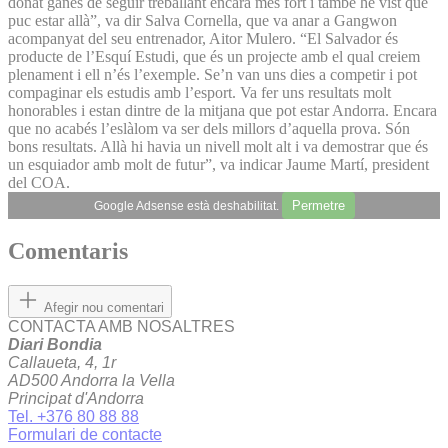
donat ganes de seguir treballant encara més fort i també he vist que
puc estar allà”, va dir Salva Cornella, que va anar a Gangwon
acompanyat del seu entrenador, Aitor Mulero. “El Salvador és
producte de l’Esquí Estudi, que és un projecte amb el qual creiem
plenament i ell n’és l’exemple. Se’n van uns dies a competir i pot
compaginar els estudis amb l’esport. Va fer uns resultats molt
honorables i estan dintre de la mitjana que pot estar Andorra. Encara
que no acabés l’eslàlom va ser dels millors d’aquella prova. Són
bons resultats. Allà hi havia un nivell molt alt i va demostrar que és
un esquiador amb molt de futur”, va indicar Jaume Martí, president
del COA.
Permetre
Google Adsense està deshabilitat.
Comentaris
Afegir nou comentari
CONTACTA AMB NOSALTRES
Diari Bondia
Callaueta, 4, 1r
AD500 Andorra la Vella
Principat d'Andorra
Tel. +376 80 88 88
Formulari de contacte