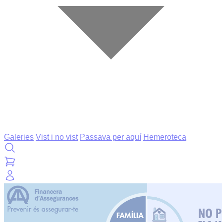
Galeries
Vist i no vist
Passava per aquí
Hemeroteca