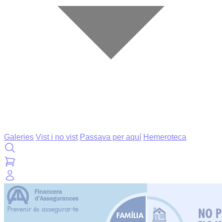
Galeries
Vist i no vist
Passava per aquí
Hemeroteca