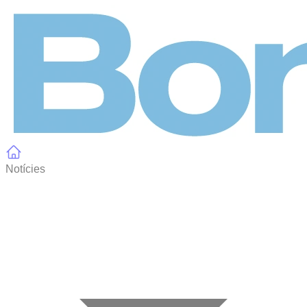
Panell de gestió de galetes
Notícies