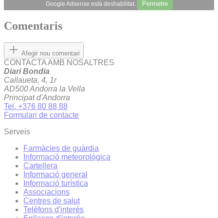
Permetre
Google Adsense està deshabilitat.
Comentaris
Afegir nou comentari
CONTACTA AMB NOSALTRES
Diari Bondia
Callaueta, 4, 1r
AD500 Andorra la Vella
Principat d'Andorra
Tel. +376 80 88 88
Formulari de contacte
Serveis
Farmàcies de guàrdia
Informació meteorològica
Cartellera
Informació general
Informació turística
Associacions
Centres de salut
Telèfons d'interès