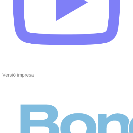
Versió impresa