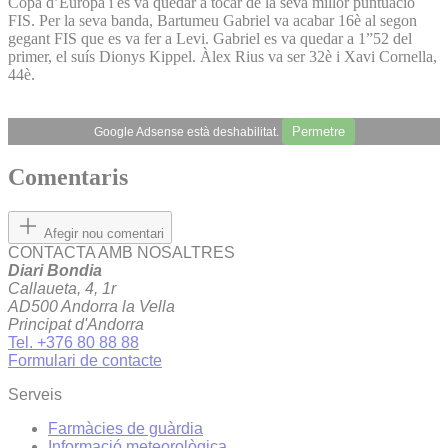
Copa d’Europa i es va quedar a tocar de la seva millor puntuació
FIS. Per la seva banda, Bartumeu Gabriel va acabar 16è al segon
gegant FIS que es va fer a Levi. Gabriel es va quedar a 1”52 del
primer, el suís Dionys Kippel. Àlex Rius va ser 32è i Xavi Cornella,
44è.
Permetre
Google Adsense està deshabilitat.
Comentaris
Afegir nou comentari
CONTACTA AMB NOSALTRES
Diari Bondia
Callaueta, 4, 1r
AD500 Andorra la Vella
Principat d'Andorra
Tel. +376 80 88 88
Formulari de contacte
Serveis
Farmàcies de guàrdia
Informació meteorològica