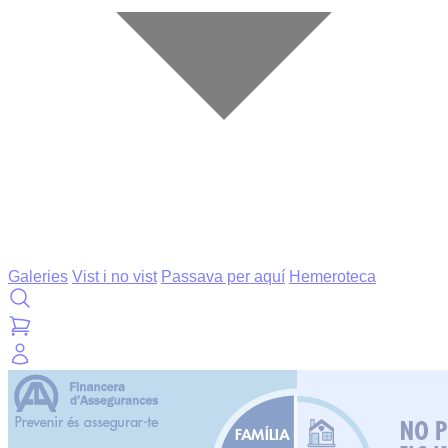
Galeries
Vist i no vist
Passava per aquí
Hemeroteca