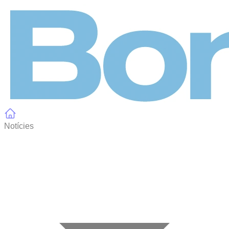
Panell de gestió de galetes
Notícies