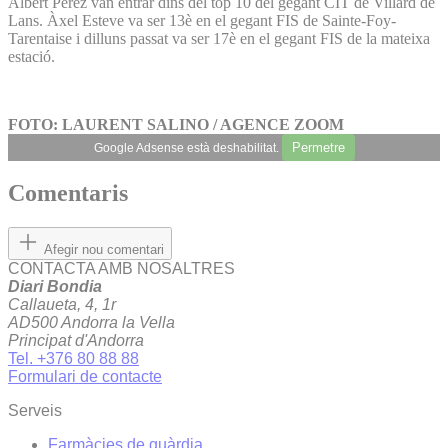
Albert Pérez van entrar dins del top 10 del gegant CIT de Villard de
Lans. Àxel Esteve va ser 13è en el gegant FIS de Sainte-Foy-
Tarentaise i dilluns passat va ser 17è en el gegant FIS de la mateixa
estació.
FOTO: LAURENT SALINO / AGENCE ZOOM
Permetre
Google Adsense està deshabilitat.
Comentaris
Afegir nou comentari
CONTACTA AMB NOSALTRES
Diari Bondia
Callaueta, 4, 1r
AD500 Andorra la Vella
Principat d'Andorra
Tel. +376 80 88 88
Formulari de contacte
Serveis
Farmàcies de guàrdia