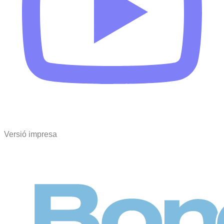
Versió impresa