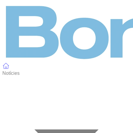
Panell de gestió de galetes
Notícies