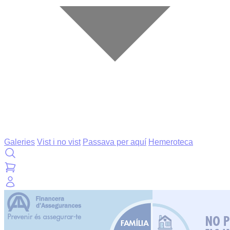
Galeries
Vist i no vist
Passava per aquí
Hemeroteca