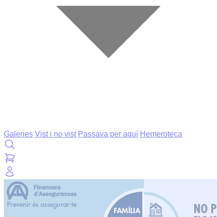
Galeries
Vist i no vist
Passava per aquí
Hemeroteca