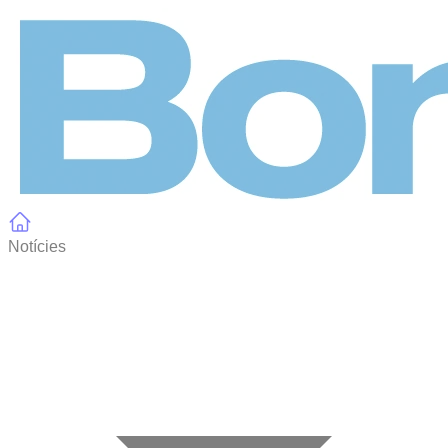
Panell de gestió de galetes
Notícies