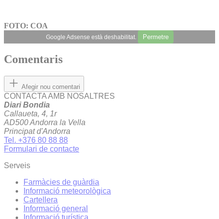
FOTO: COA
Permetre
Google Adsense està deshabilitat.
Comentaris
Afegir nou comentari
CONTACTA AMB NOSALTRES
Diari Bondia
Callaueta, 4, 1r
AD500 Andorra la Vella
Principat d'Andorra
Tel. +376 80 88 88
Formulari de contacte
Serveis
Farmàcies de guàrdia
Informació meteorològica
Cartellera
Informació general
Informació turística