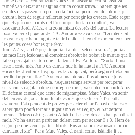
també defensa central Marc Vales van buscar la lectura positiva i
també van deixar anar alguna crítica constructiva. “Sabem que les
errades ens passen sempre molta factura, però hem de mirar cap
amunt i hem de seguir millorant per corregir les errades. Estic segur
que els pròxims partits del Preeuropeu ho farem millor”, va
assegurar Jordi Aláez, a la zona mixta després del partit. La lectura
positiva per al jugador de l’FC Andorra estava clara. “La intensitat i
les ganes que hem tingut de tenir la pilota. Hem d’estar contents per
les petites coses bones que fem.”
Jordi Aláez, també peça important amb la selecció sub-21, portava
un mes llarg lesionat i al combinat absolut ha trobat els minuts que li
falten per agafar el to i que li falten a l’FC Andorra. “Surto d’una
lesió i costa més. Amb els canvis que hi ha hagut a l’FC Andorra
encara he d’entrar a l’equip i es fa complicat, però seguiré treballant
per lluitar per un lloc.” Ara toca una aturada fins al mes de juny a
nivell de selecció absoluta. “Aquest temps servirà per recuperar
sensacions i agafar ritme i corregir errors”, va sentenciar Jordi Aláez.
El defensa central que actua de migcampista, Marc Vales, va sortir
del terreny de joc al tram final després que se li sortís l’espatlla
esquerra. Està pendent de proves per determinar l’abast de la lesió i
saber quan podrà tornar a jugar amb el seu equip, el Sandefjord
noruec. “Massa càstig contra Albània. Les errades ens han penalitzat
molt. No ha estat un partit tan dolent com per acabar 0 a 3. Hem de
seguir perquè venen partits difícils. Ens anirà bé descansar i tornar
canviant el xip”. Per a Marc Vales, el partit contra Islàndia li va