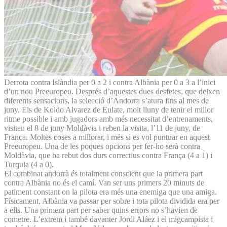
Derrota contra Islàndia per 0 a 2 i contra Albània per 0 a 3 a l’inici
d’un nou Preeuropeu. Després d’aquestes dues desfetes, que deixen
diferents sensacions, la selecció d’Andorra s’atura fins al mes de
juny. Els de Koldo Alvarez de Eulate, molt lluny de tenir el millor
ritme possible i amb jugadors amb més necessitat d’entrenaments,
visiten el 8 de juny Moldàvia i reben la visita, l’11 de juny, de
França. Moltes coses a millorar, i més si es vol puntuar en aquest
Preeuropeu. Una de les poques opcions per fer-ho serà contra
Moldàvia, que ha rebut dos durs correctius contra França (4 a 1) i
Turquia (4 a 0).
El combinat andorrà és totalment conscient que la primera part
contra Albània no és el camí. Van ser uns primers 20 minuts de
patiment constant on la pilota era més una enemiga que una amiga.
Físicament, Albània va passar per sobre i tota pilota dividida era per
a ells. Una primera part per saber quins errors no s’havien de
cometre. L’extrem i també davanter Jordi Aláez i el migcampista i