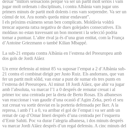
deixar “millors sensacions perquè va ser un partit molt seriós i vam
jugar molt ordenats i disciplinats, i contra Albània vam jugar uns
primers minuts de partit molt dolents i ens vam sorprendre. Va ser un
cúmul de tot. Ara només queda mirar endavant”.
I els pròxims exàmens seran ben complicats. Moldàvia voldrà
trencar aquesta ratxa negativa de dues golejades consecutives. Els
moldaus no estan travessant un bon moment i la selecció podria
tornar a puntuar. L’altre rival ja és d’una gran entitat, com la França
d’Antoine Griezmann o també Kilian Mbappé.
La sub-21 empata contra Albània en l’estrena del Preeuropeu amb
dos gols de Jordi Aláez
Un error defensiu al minut 85 va suposar l’empat a 2 d’Albània sub-
21 contra el combinat dirigit per Justo Ruiz. Els andorrans, que van
fer un partit molt sòlid, van estar a punt de sumar els tres punts en
l’estrena del Preeuropeu. Al minut 18 Jordi Aláez, que ahir va jugar
amb l’absoluta, va marcar l’1 a 0 després de rematar creuat i al
primer toc una centrada per la dreta de Berto Rosas. Els albanesos
van reaccionar i van gaudir d’una ocasió d’Agim Zeka, però el seu
xut creuat va sortir desviat en la porteria defensada per Iker. A la
represa, i amb l’1 a 0, va arribar el gol de l’empat i va ser amb un
remat de cap d’Omar Imeri després d’una centrada per l’esquerra
d’Emir Sahiti. Poc va durar l’alegria albanesa, i dos minuts després
va marcar Jordi Aláez després d’un regal defensiu. A cinc minuts del