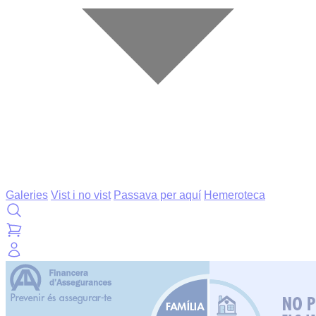
Galeries
Vist i no vist
Passava per aquí
Hemeroteca