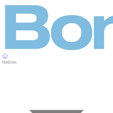
Panell de gestió de galetes
Notícies