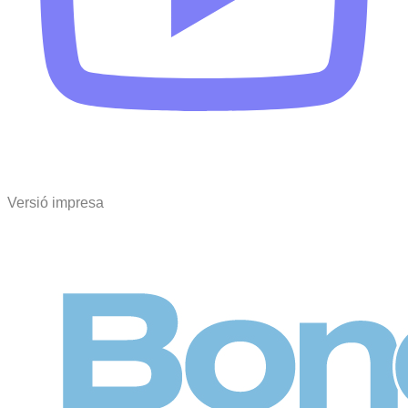
Versió impresa