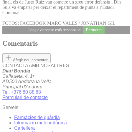
final, els de Justo Ruiz van cometre un greu error defensiu i Din
Sula va empatar per deixar el repartiment de punts a l’Estadi
Comunal.
FOTOS: FACEBOOK MARC VALES / JONATHAN GIL
Permetre
Google Adsense està deshabilitat.
Comentaris
Afegir nou comentari
CONTACTA AMB NOSALTRES
Diari Bondia
Callaueta, 4, 1r
AD500 Andorra la Vella
Principat d'Andorra
Tel. +376 80 88 88
Formulari de contacte
Serveis
Farmàcies de guàrdia
Informació meteorològica
Cartellera