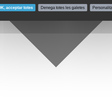
K, acceptar totes
Denega totes les galetes
Personalit