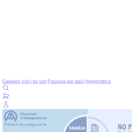
Galeries
Vist i no vist
Passava per aquí
Hemeroteca