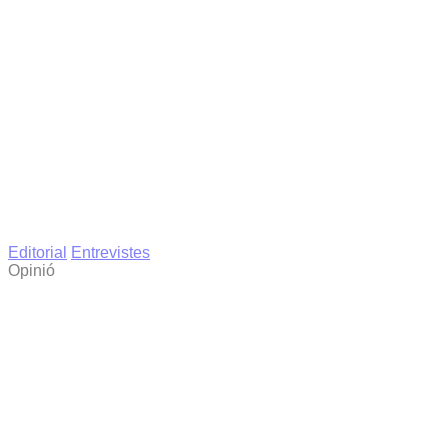
Editorial
Entrevistes
Opinió