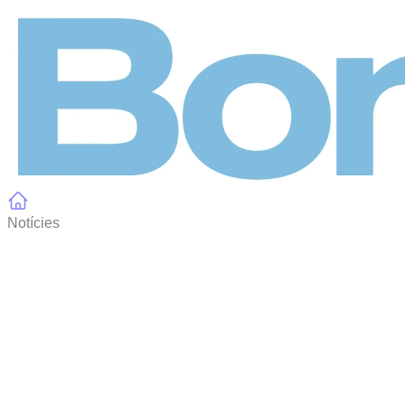
Panell de gestió de galetes
Notícies