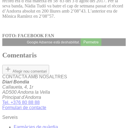
rècord era d’ella mateixa en 58”83 del 3 d’agost del 2017. Per la
seva banda, Nàdia Tudó va batre el cap de setmana passat el rècord
d’Andorra absolut en 200 lliures amb 2’08”43. L’anterior era de
Mònica Ramírez en 2’08”57.
FOTO: FACEBOOK FAN
Permetre
Google Adsense està deshabilitat.
Comentaris
Afegir nou comentari
CONTACTA AMB NOSALTRES
Diari Bondia
Callaueta, 4, 1r
AD500 Andorra la Vella
Principat d'Andorra
Tel. +376 80 88 88
Formulari de contacte
Serveis
Farmàcies de guàrdia