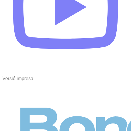
Versió impresa