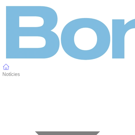
Panell de gestió de galetes
Notícies