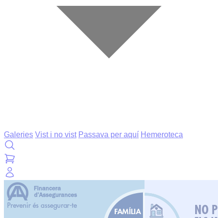
Galeries
Vist i no vist
Passava per aquí
Hemeroteca