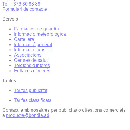
Tel. +376 80 88 88
Formulari de contacte
Serveis
Farmàcies de guàrdia
Informació meteorològica
Cartellera
Informació general
Informació turística
Associacions
Centres de salut
Telèfons d'interès
Enllaços d'interés
Tarifes
Tarifes publicitat
Tarifes classificats
Contacti amb nosaltres per publicitat o qüestions comercials
a
producte@bondia.ad