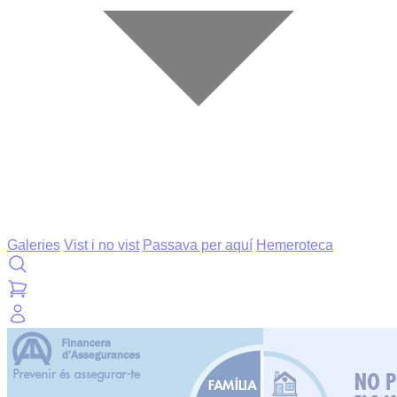
Galeries
Vist i no vist
Passava per aquí
Hemeroteca