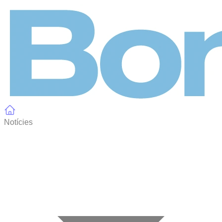
Panell de gestió de galetes
Notícies