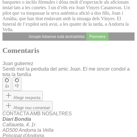
barquetes o inclús fórmules i dóna molt d’espectacle als aficionats
instal·lats a les cunetes. I un d’ells era Joan Vinyes Casanovas. Un
pilot que va traspassar la seva autèntica afició a dos fills, Joan i
Amàlia, que han tirat endavant amb la nissaga dels Vinyes. El
funeral de l’expilot serà avui, a les quatre de la tarda, a Andorra la
Vella.
Permetre
Google Adsense està deshabilitat.
Comentaris
Joan gutierrez
Sentó mol la perduda del amic Joan. El me sincer condol a
tota la família
👍
👎
Afegir resposta
Afegir nou comentari
CONTACTA AMB NOSALTRES
Diari Bondia
Callaueta, 4, 1r
AD500 Andorra la Vella
Principat d'Andorra