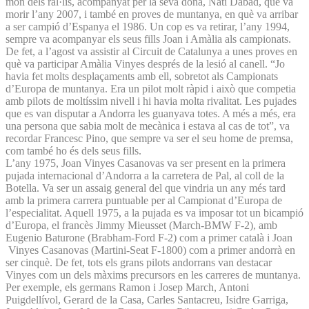
món dels ral·lis, acompanyat per la seva dona, Nati Dabad, que va
morir l’any 2007, i també en proves de muntanya, en què va arribar
a ser campió d’Espanya el 1986. Un cop es va retirar, l’any 1994,
sempre va acompanyar els seus fills Joan i Amàlia als campionats.
De fet, a l’agost va assistir al Circuit de Catalunya a unes proves en
què va participar Amàlia Vinyes després de la lesió al canell. “Jo
havia fet molts desplaçaments amb ell, sobretot als Campionats
d’Europa de muntanya. Era un pilot molt ràpid i això que competia
amb pilots de moltíssim nivell i hi havia molta rivalitat. Les pujades
que es van disputar a Andorra les guanyava totes. A més a més, era
una persona que sabia molt de mecànica i estava al cas de tot”, va
recordar Francesc Pino, que sempre va ser el seu home de premsa,
com també ho és dels seus fills.
L’any 1975, Joan Vinyes Casanovas va ser present en la primera
pujada internacional d’Andorra a la carretera de Pal, al coll de la
Botella. Va ser un assaig general del que vindria un any més tard
amb la primera carrera puntuable per al Campionat d’Europa de
l’especialitat. Aquell 1975, a la pujada es va imposar tot un bicampió
d’Europa, el francès Jimmy Mieusset (March-BMW F-2), amb
Eugenio Baturone (Brabham-Ford F-2) com a primer català i Joan
Vinyes Casanovas (Martini-Seat F-1800) com a primer andorrà en
ser cinquè. De fet, tots els grans pilots andorrans van destacar
Vinyes com un dels màxims precursors en les carreres de muntanya.
Per exemple, els germans Ramon i Josep March, Antoni
Puigdellívol, Gerard de la Casa, Carles Santacreu, Isidre Garriga,