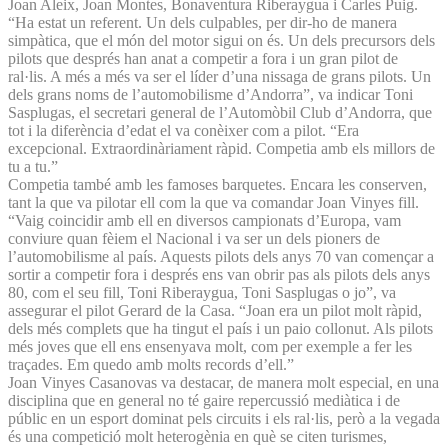
Joan Aleix, Joan Montes, Bonaventura Riberaygua i Carles Puig.
“Ha estat un referent. Un dels culpables, per dir-ho de manera
simpàtica, que el món del motor sigui on és. Un dels precursors dels
pilots que després han anat a competir a fora i un gran pilot de
ral·lis. A més a més va ser el líder d’una nissaga de grans pilots. Un
dels grans noms de l’automobilisme d’Andorra”, va indicar Toni
Sasplugas, el secretari general de l’Automòbil Club d’Andorra, que
tot i la diferència d’edat el va conèixer com a pilot. “Era
excepcional. Extraordinàriament ràpid. Competia amb els millors de
tu a tu.”
Competia també amb les famoses barquetes. Encara les conserven,
tant la que va pilotar ell com la que va comandar Joan Vinyes fill.
“Vaig coincidir amb ell en diversos campionats d’Europa, vam
conviure quan fèiem el Nacional i va ser un dels pioners de
l’automobilisme al país. Aquests pilots dels anys 70 van començar a
sortir a competir fora i després ens van obrir pas als pilots dels anys
80, com el seu fill, Toni Riberaygua, Toni Sasplugas o jo”, va
assegurar el pilot Gerard de la Casa. “Joan era un pilot molt ràpid,
dels més complets que ha tingut el país i un paio collonut. Als pilots
més joves que ell ens ensenyava molt, com per exemple a fer les
traçades. Em quedo amb molts records d’ell.”
Joan Vinyes Casanovas va destacar, de manera molt especial, en una
disciplina que en general no té gaire repercussió mediàtica i de
públic en un esport dominat pels circuits i els ral·lis, però a la vegada
és una competició molt heterogènia en què se citen turismes,