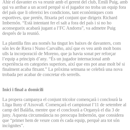
Ahir el davanter es va reunir amb el gerent del club, Emili Puig, amb
qui va arribar a un acord perquè si el jugador no troba un equip fora
del país que li ofereixi les condicions, tant econòmiques com
esportives, que pretén, fitxaria pel conjunt que dirigeix Ri­chard
Imbernón. “Està intentant fer el salt a fora del país i si no ho
aconsegueix acabarà jugant a l’FC Andorra”, va admetre Puig
després de la reunió.
La plantilla fins ara només ha tingut les baixes de davanters, com
són les de Riera i Nuno Carvalho, així que es veu amb molt bons
ulls la incorporació de Moreno, que ja havia sonat per reforçar
l’equip a principis d’any. “És un jugador internacional amb
experiència en categories superiors, així que ens pot anar molt bé si
finalment acaba fitxant.” La pròxima setmana se celebrà una nova
trobada per acabar de concretar els serrells.
Inici i final a domicili
La propera campanya el conjunt tricolor començarà i conclourà la
Lliga lluny d’Aixovall. Començarà el campionat l’11 de setembre al
camp del Balàfia, mentre que el conclourà a Organyà el dia 3 de
juny. Aquesta circumstància no preocupa Imbernón, que considera
que “primer hem de veure com és cada equip, perquè ara tot són
incògnites”.