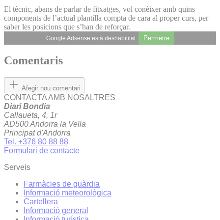
El tècnic, abans de parlar de fitxatges, vol conèixer amb quins
components de l’actual plantilla compta de cara al proper curs, per
saber les posicions que s’han de reforçar.
Permetre
Google Adsense està deshabilitat.
Comentaris
Afegir nou comentari
CONTACTA AMB NOSALTRES
Diari Bondia
Callaueta, 4, 1r
AD500 Andorra la Vella
Principat d'Andorra
Tel. +376 80 88 88
Formulari de contacte
Serveis
Farmàcies de guàrdia
Informació meteorològica
Cartellera
Informació general
Informació turística