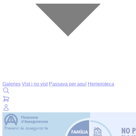
Galeries
Vist i no vist
Passava per aquí
Hemeroteca