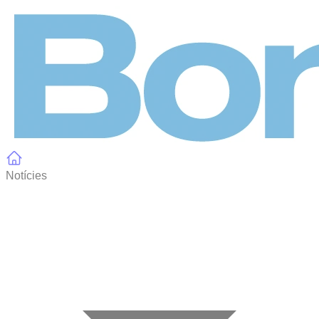
Panell de gestió de galetes
Notícies