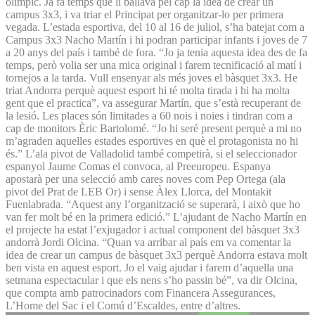
olímpic. Ja fa temps que li ballava pel cap la idea de crear un
campus 3x3, i va triar el Principat per organitzar-lo per primera
vegada. L’estada esportiva, del 10 al 16 de juliol, s’ha batejat com a
Campus 3x3 Na­cho Martín i hi podran participar infants i joves de 7
a 20 anys del país i també de fora. “Jo ja tenia aquesta idea des de fa
temps, però volia ser una mica original i farem tecnificació al matí i
tornejos a la tarda. Vull ensenyar als més joves el bàsquet 3x3. He
triat Andorra perquè aquest esport hi té molta tirada i hi ha molta
gent que el practica”, va assegurar Martín, que s’està recuperant de
la lesió. Les places són limitades a 60 nois i noies i tindran com a
cap de monitors Èric Bartolomé. “Jo hi seré present perquè a mi no
m’agraden aquelles estades esportives en què el protagonista no hi
és.” L’ala pivot de Valladolid també competirà, si el seleccionador
espanyol Jaume Comas el convoca, al Preeuropeu. Espanya
apostarà per una selecció amb cares noves com Pep Ortega (ala
pivot del Prat de LEB Or) i sense Àlex Llorca, del Montakit
Fuenlabrada. “Aquest any l’organització se superarà, i això que ho
van fer molt bé en la primera edició.” L’ajudant de Nacho Martín en
el projecte ha estat l’exjugador i actual component del bàsquet 3x3
andorrà Jordi Olcina. “Quan va arribar al país em va comentar la
idea de crear un campus de bàsquet 3x3 perquè Andorra estava molt
ben vista en aquest esport. Jo el vaig ajudar i farem d’aquella una
setmana espectacular i que els nens s’ho passin bé”, va dir Olcina,
que compta amb patrocinadors com Financera Assegurances,
L’Home del Sac i el Comú d’Escaldes, entre d’altres.