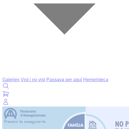
Galeries
Vist i no vist
Passava per aquí
Hemeroteca