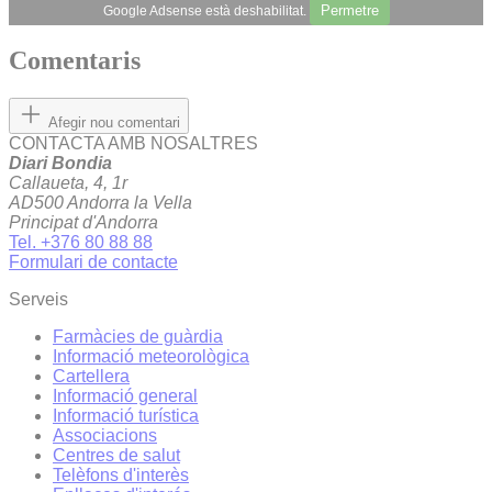
Permetre
Google Adsense està deshabilitat.
Comentaris
Afegir nou comentari
CONTACTA AMB NOSALTRES
Diari Bondia
Callaueta, 4, 1r
AD500 Andorra la Vella
Principat d'Andorra
Tel. +376 80 88 88
Formulari de contacte
Serveis
Farmàcies de guàrdia
Informació meteorològica
Cartellera
Informació general
Informació turística
Associacions
Centres de salut
Telèfons d'interès