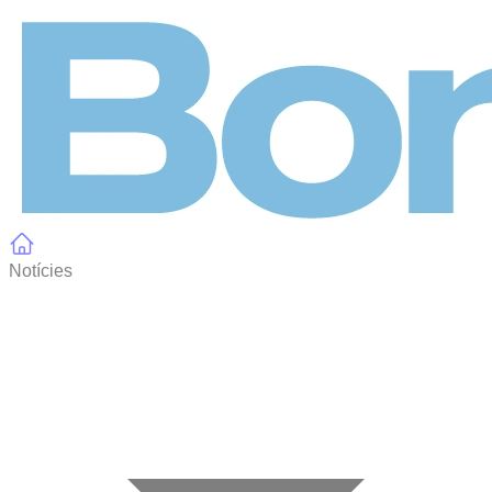
Panell de gestió de galetes
Notícies